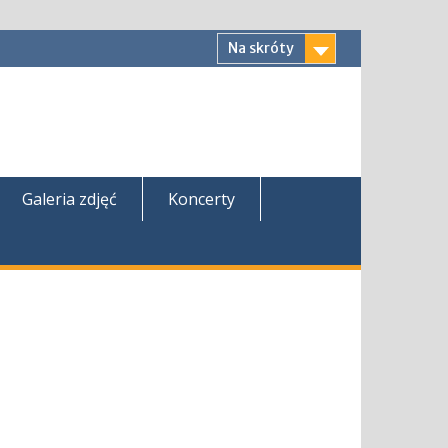
Na skróty
Galeria zdjęć
Koncerty