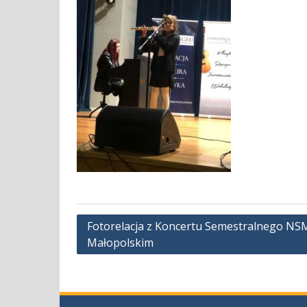
Nawigacja
Fotorelacja z Koncertu Semestralnego NSM I
Małopolskim
wpisu