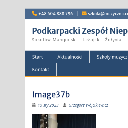
Skip
+48 604 888 796
szkola@muzyczna.c
to
content
Podkarpacki Zespół Ni
Sokołów Małopolski – Leżajsk – Żołynia
Start
Aktualności
Szkoły muzyc
Kontakt
Image37b
15 sty 2023
Grzegorz Wójcikiewicz