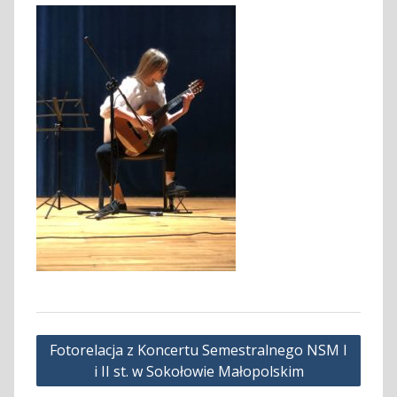
Nawigacja
Fotorelacja z Koncertu Semestralnego NSM I
wpisu
i II st. w Sokołowie Małopolskim