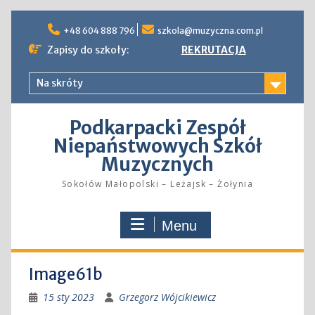
Skip
to
+48 604 888 796
szkola@muzyczna.com.pl
content
Zapisy do szkoły:
REKRUTACJA
Na skróty
Podkarpacki Zespół
Niepaństwowych Szkół
Muzycznych
Sokołów Małopolski – Leżajsk – Żołynia
Menu
Image61b
15 sty 2023
Grzegorz Wójcikiewicz