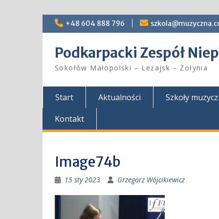
Skip
+48 604 888 796
szkola@muzyczna.c
to
content
Podkarpacki Zespół Ni
Sokołów Małopolski – Leżajsk – Żołynia
Start
Aktualności
Szkoły muzyc
Kontakt
Image74b
15 sty 2023
Grzegorz Wójcikiewicz