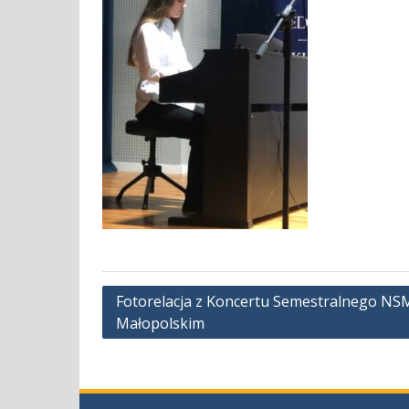
Nawigacja
Fotorelacja z Koncertu Semestralnego NSM I
Małopolskim
wpisu