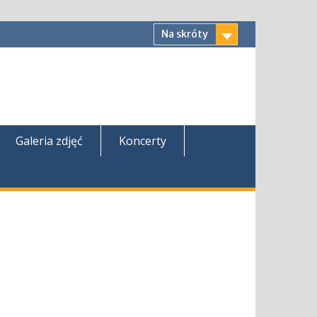
Na skróty
Galeria zdjęć
Koncerty