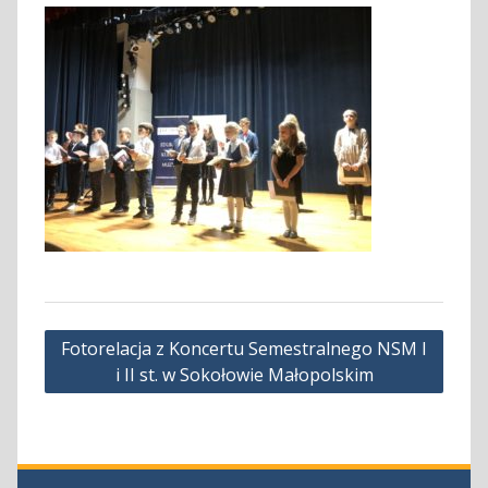
Nawigacja
Fotorelacja z Koncertu Semestralnego NSM I
wpisu
i II st. w Sokołowie Małopolskim