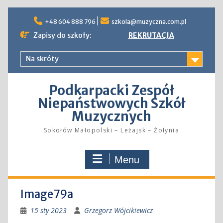
Skip
to
+48 604 888 796
szkola@muzyczna.com.pl
content
Zapisy do szkoły:
REKRUTACJA
Na skróty
Podkarpacki Zespół
Niepaństwowych Szkół
Muzycznych
Sokołów Małopolski – Leżajsk – Żołynia
Menu
Image79a
15 sty 2023
Grzegorz Wójcikiewicz