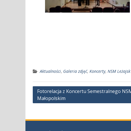
Aktualności
,
Galeria zdjęć
,
Koncerty
,
NSM Leżajsk
Nawigacja
Fotorelacja z Koncertu Semestralnego NSM I
Małopolskim
wpisu