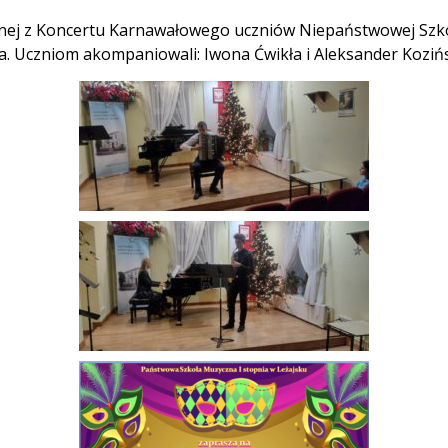
cznej z Koncertu Karnawałowego uczniów Niepaństwowej Szkoł
a. Uczniom akompaniowali: Iwona Ćwikła i Aleksander Kozińs