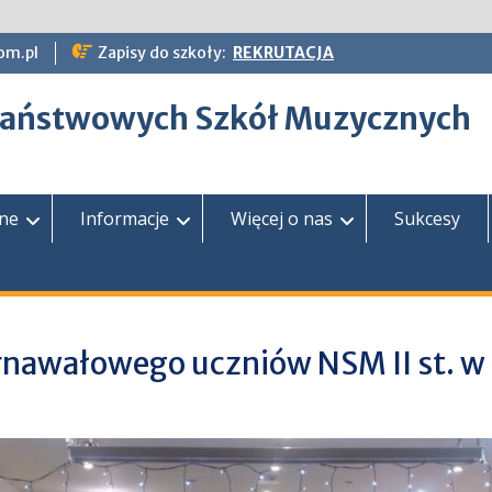
om.pl
Zapisy do szkoły:
REKRUTACJA
epaństwowych Szkół Muzycznych
zne
Informacje
Więcej o nas
Sukcesy
arnawałowego uczniów NSM II st. w