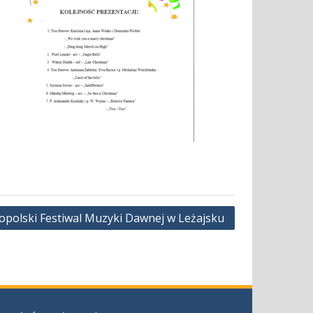
polski Festiwal Muzyki Dawnej w Leżajsku