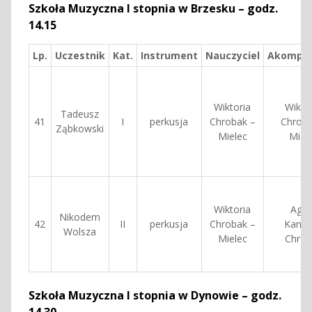
Szkoła Muzyczna I stopnia w Brzesku – godz.
14.15
Lp.
Uczestnik
Kat.
Instrument
Nauczyciel
Akompan
Wiktoria
Wikto
Tadeusz
41
I
perkusja
Chrobak –
Chroba
Ząbkowski
Mielec
Miel
Wiktoria
Agat
Nikodem
42
II
perkusja
Chrobak –
Kanto
Wolsza
Mielec
Chrob
Szkoła Muzyczna I stopnia w Dynowie – godz.