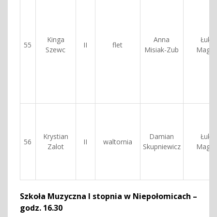
Kinga
Anna
Łuka
55
II
flet
Szewc
Misiak-Zub
Magdz
Krystian
Damian
Łuka
56
II
waltornia
Zalot
Skupniewicz
Magdz
Szkoła Muzyczna I stopnia w Niepołomicach –
godz. 16.30