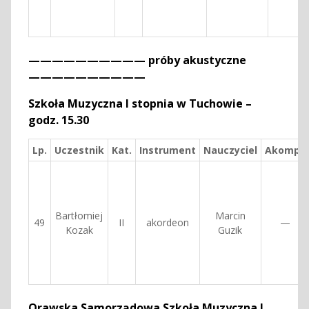
—————————— próby akustyczne
——————————
Szkoła Muzyczna I stopnia w Tuchowie –
godz. 15.30
Lp.
Uczestnik
Kat.
Instrument
Nauczyciel
Akomp.
Bartłomiej
Marcin
49
II
akordeon
—
Kozak
Guzik
Orawska Samorządowa Szkoła Muzyczna I