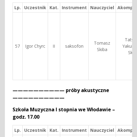
Lp.
Uczestnik
Kat.
Instrument
Nauczyciel
Akompan
Tatsi
Tomasz
57
Igor Chyrc
II
saksofon
Yakube
Skiba
Skib
—————————— próby akustyczne
——————————
Szkoła Muzyczna I stopnia we Włodawie –
godz. 17.00
Lp.
Uczestnik
Kat.
Instrument
Nauczyciel
Akompan