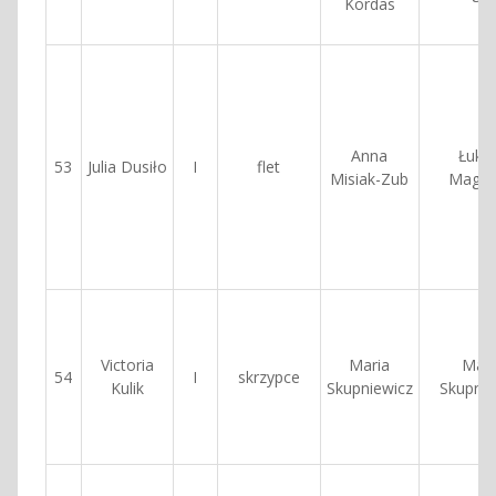
Kordas
Anna
Łuka
53
Julia Dusiło
I
flet
Misiak-Zub
Magdz
Victoria
Maria
Mari
54
I
skrzypce
Kulik
Skupniewicz
Skupnie