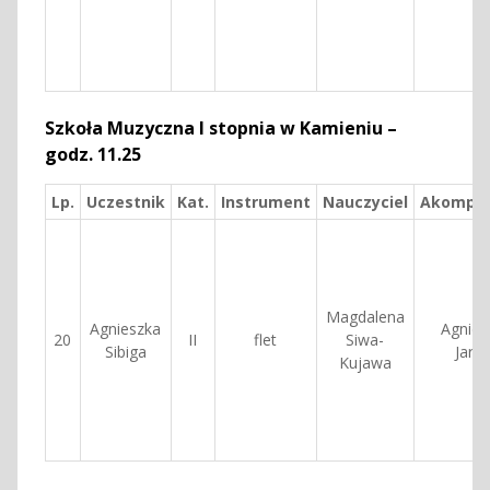
Szkoła Muzyczna I stopnia w Kamieniu –
godz. 11.25
Lp.
Uczestnik
Kat.
Instrument
Nauczyciel
Akompan
Magdalena
Agnieszka
Agnies
20
II
flet
Siwa-
Sibiga
Jaro
Kujawa