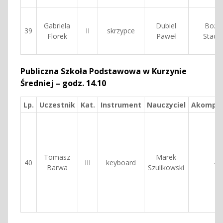
Gabriela
Dubiel
Boże
39
II
skrzypce
Florek
Paweł
Stach
Publiczna Szkoła Podstawowa w Kurzynie
Średniej – godz. 14.10
Lp.
Uczestnik
Kat.
Instrument
Nauczyciel
Akompan
Tomasz
Marek
40
III
keyboard
—
Barwa
Szulikowski