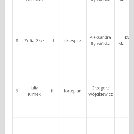
Aleksandra
Izab
8
Zofia Głaz
II
skrzypce
Rytwińska
Macierz
Julia
Grzegorz
9
III
fortepian
Klimek
Wójcikiewicz