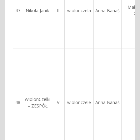
Małgo
47
Nikola Janik
II
wiolonczela
Anna Banaś
Za
WiolonCzelki
48
V
wiolonczele
Anna Banaś
– ZESPÓŁ