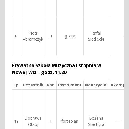
Piotr
Rafał
18
II
gitara
—
Abramczyk
Siedlecki
Prywatna Szkoła Muzyczna I stopnia w
Nowej Wsi – godz. 11.20
Lp.
Uczestnik
Kat.
Instrument
Nauczyciel
Akomp.
Dobrawa
Bożena
19
I
fortepian
—
Obłój
Stachyra