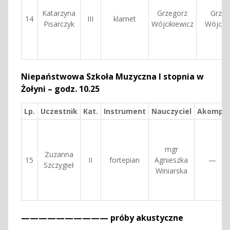
Katarzyna
Grzegorz
Grzeg
14
III
klarnet
Pisarczyk
Wójcikiewicz
Wójciki
Niepaństwowa Szkoła Muzyczna I stopnia w
Żołyni – godz. 10.25
Lp.
Uczestnik
Kat.
Instrument
Nauczyciel
Akomp.
mgr
Zuzanna
15
II
fortepian
Agnieszka
—
Szczygieł
Winiarska
—————————— próby akustyczne