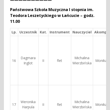
——————————
Państwowa Szkoła Muzyczna I stopnia im.
Teodora Leszetyckiego w Łańcucie – godz.
11.00
Lp.
Uczestnik
Kat.
Instrument
Nauczyciel
Akompan
Dagmara
Michalina
16
II
flet
Monika P
Inglot
Wierzbińska
Weronika
Michalina
17
II
flet
Monika P
Harpula
Wierzbińska