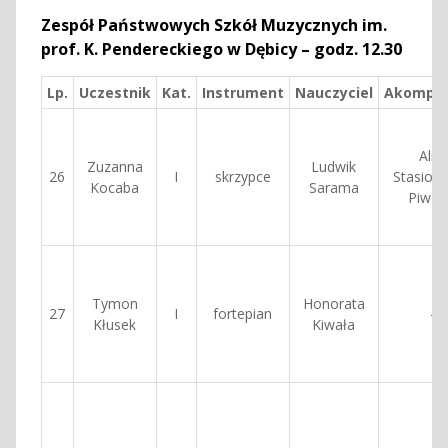
Zespół Państwowych Szkół Muzycznych im.
prof. K. Pendereckiego w Dębicy – godz. 12.30
Lp.
Uczestnik
Kat.
Instrument
Nauczyciel
Akompan
Alicj
Zuzanna
Ludwik
26
I
skrzypce
Stasiow
Kocaba
Sarama
Piwow
Tymon
Honorata
27
I
fortepian
—
Kłusek
Kiwała