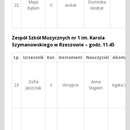
Maja
Dominika
22
II
wokal
Bęben
Kindrat
Zespół Szkół Muzycznych nr 1 im. Karola
Szymanowskiego w Rzeszowie – godz. 11.45
Lp.
Uczestnik
Kat.
Instrument
Nauczyciel
Akompa
Zofia
Anna
23
II
skrzypce
Agata Du
Jaszczuk
Stępień