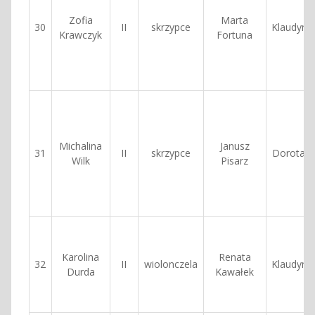
Zofia
Marta
30
II
skrzypce
Klaudyna
Krawczyk
Fortuna
Michalina
Janusz
31
II
skrzypce
Dorota Ź
Wilk
Pisarz
Karolina
Renata
32
II
wiolonczela
Klaudyna
Durda
Kawałek