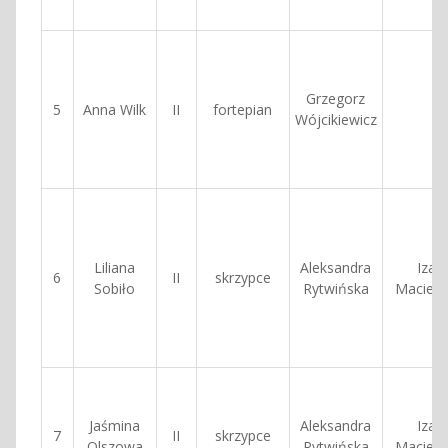
Grzegorz
5
Anna Wilk
II
fortepian
Wójcikiewicz
Liliana
Aleksandra
Izab
6
II
skrzypce
Sobiło
Rytwińska
Macierz
Jaśmina
Aleksandra
Izab
7
II
skrzypce
Olszowa
Rytwińska
Macierz