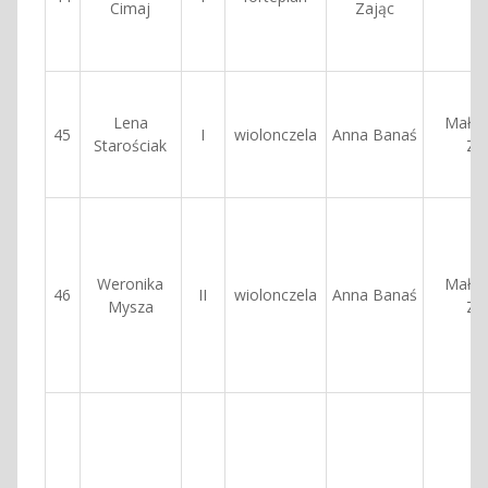
Cimaj
Zając
Lena
Małgo
45
I
wiolonczela
Anna Banaś
Starościak
Za
Weronika
Małgo
46
II
wiolonczela
Anna Banaś
Mysza
Za