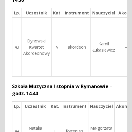
14.30
Lp.
Uczestnik
Kat.
Instrument
Nauczyciel
Akomp
Dynowski
Kamil
43
Kwartet
V
akordeon
—
Łukasiewicz
Akordeonowy
Szkoła Muzyczna I stopnia w Rymanowie –
godz. 14.40
Lp.
Uczestnik
Kat.
Instrument
Nauczyciel
Akompa
Natalia
Małgorzata
44
I
fortepian