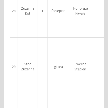
Zuzanna
Honorata
28
I
fortepian
—
Kot
Kiwała
Stec
Ewelina
29
II
gitara
—
Zuzanna
Stępień