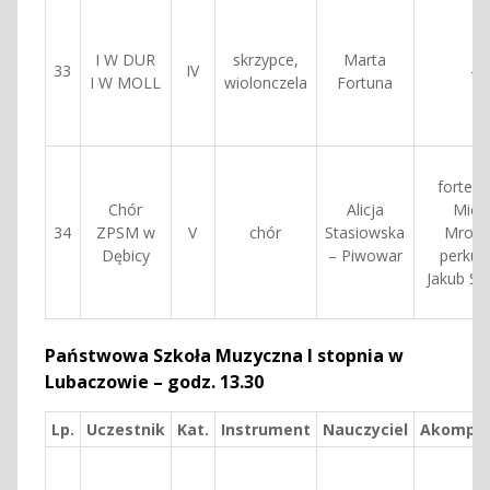
I W DUR
skrzypce,
Marta
33
IV
—
I W MOLL
wiolonczela
Fortuna
fortepi
Chór
Alicja
Mich
34
ZPSM w
V
chór
Stasiowska
Mrocz
Dębicy
– Piwowar
perkus
Jakub St
Państwowa Szkoła Muzyczna I stopnia w
Lubaczowie – godz. 13.30
Lp.
Uczestnik
Kat.
Instrument
Nauczyciel
Akompan