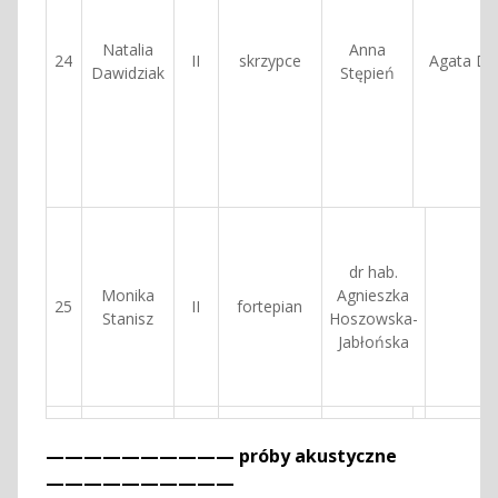
Natalia
Anna
24
II
skrzypce
Agata Du
Dawidziak
Stępień
dr hab.
Monika
Agnieszka
25
II
fortepian
Stanisz
Hoszowska-
Jabłońska
—————————— próby akustyczne
——————————