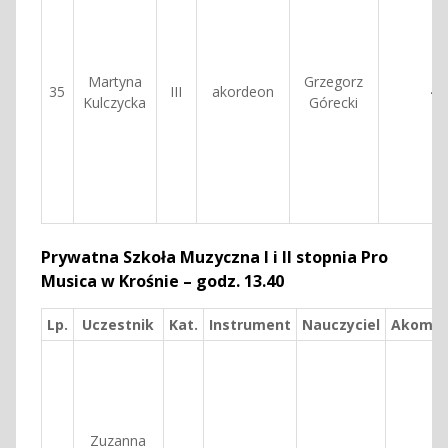
Martyna
Grzegorz
35
III
akordeon
—
Kulczycka
Górecki
Prywatna Szkoła Muzyczna I i II stopnia Pro
Musica w Krośnie – godz. 13.40
Lp.
Uczestnik
Kat.
Instrument
Nauczyciel
Akomp.
Zuzanna