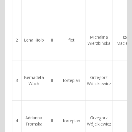
Michalina
Izab
2
Lena Kiełb
II
flet
Wierzbińska
Macierz
Bernadeta
Grzegorz
3
II
fortepian
Wach
Wójcikiewicz
Adrianna
Grzegorz
4
II
fortepian
Tromska
Wójcikiewicz