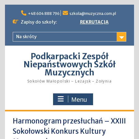
Skip
to
+48 604 888 796
szkola@muzyczna.com.pl
content
Zapisy do szkoły:
REKRUTACJA
Na skróty
Podkarpacki Zespół
Niepaństwowych Szkół
Muzycznych
Sokołów Małopolski – Leżajsk – Żołynia
Menu
Harmonogram przesłuchań – XXIII
Sokołowski Konkurs Kultury