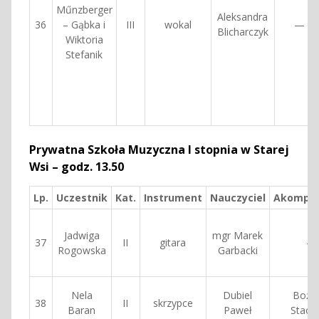
Műnzberger
Aleksandra
36
– Gąbka i
III
wokal
—
Blicharczyk
Wiktoria
Stefanik
Prywatna Szkoła Muzyczna I stopnia w Starej
Wsi – godz. 13.50
Lp.
Uczestnik
Kat.
Instrument
Nauczyciel
Akompan
Jadwiga
mgr Marek
37
II
gitara
—
Rogowska
Garbacki
Nela
Dubiel
Boże
38
II
skrzypce
Baran
Paweł
Stach