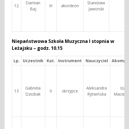
Damian
Stanisław
12
III
akordeon
—
Baj
Jaworski
Niepaństwowa Szkoła Muzyczna I stopnia w
Leżajsku – godz. 10.15
Lp.
Uczestnik
Kat.
Instrument
Nauczyciel
Akompa
Gabriela
Aleksandra
Izab
13
II
skrzypce
Dziobak
Rytwińska
Macierz