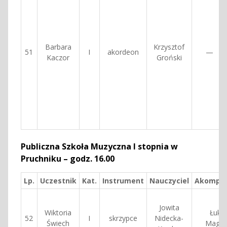
Barbara
Krzysztof
51
I
akordeon
—
Kaczor
Groński
Publiczna Szkoła Muzyczna I stopnia w
Pruchniku – godz. 16.00
Lp.
Uczestnik
Kat.
Instrument
Nauczyciel
Akompan
Jowita
Wiktoria
Łuka
52
I
skrzypce
Nidecka-
Świech
Magdz