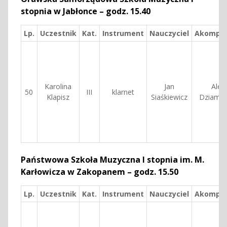
stopnia w Jabłonce – godz. 15.40
Lp.
Uczestnik
Kat.
Instrument
Nauczyciel
Akompan
Karolina
Jan
Ales
50
III
klarnet
Klapisz
Siaśkiewicz
Dziamko
Państwowa Szkoła Muzyczna I stopnia im. M.
Karłowicza w Zakopanem – godz. 15.50
Lp.
Uczestnik
Kat.
Instrument
Nauczyciel
Akomp.