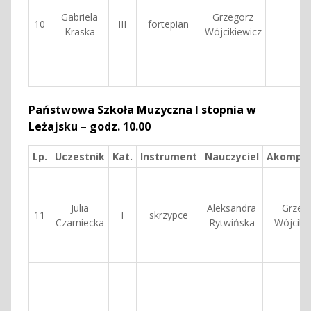
Gabriela
Grzegorz
10
III
fortepian
Kraska
Wójcikiewicz
Państwowa Szkoła Muzyczna I stopnia w
Leżajsku – godz. 10.00
Lp.
Uczestnik
Kat.
Instrument
Nauczyciel
Akompan
Julia
Aleksandra
Grzeg
11
I
skrzypce
Czarniecka
Rytwińska
Wójciki