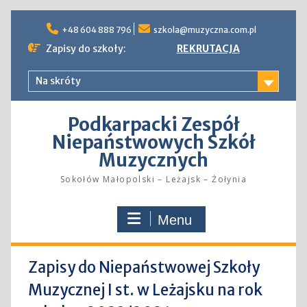
Skip
to
+48 604 888 796
szkola@muzyczna.com.pl
content
Zapisy do szkoły:
REKRUTACJA
Na skróty
Podkarpacki Zespół
Niepaństwowych Szkół
Muzycznych
Sokołów Małopolski – Leżajsk – Żołynia
Menu
Zapisy do Niepaństwowej Szkoły
Muzycznej I st. w Leżajsku na rok