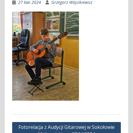
27 kwi 2024
Grzegorz Wójcikiewicz
Nawigacja
Fotorelacja z Audycji Gitarowej w Sokołowie
wpisu