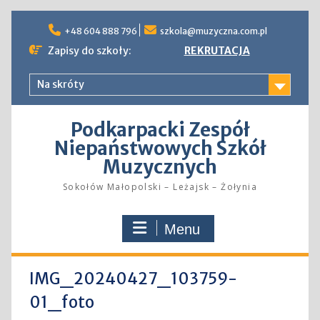
Skip
to
+48 604 888 796
szkola@muzyczna.com.pl
content
Zapisy do szkoły:
REKRUTACJA
Na skróty
Podkarpacki Zespół
Niepaństwowych Szkół
Muzycznych
Sokołów Małopolski – Leżajsk – Żołynia
Menu
IMG_20240427_103759-
01_foto