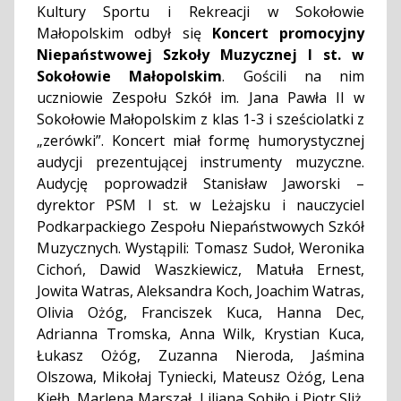
Kultury Sportu i Rekreacji w Sokołowie
Małopolskim odbył się
Koncert promocyjny
Niepaństwowej Szkoły Muzycznej I st. w
Sokołowie Małopolskim
. Gościli na nim
uczniowie Zespołu Szkół im. Jana Pawła II w
Sokołowie Małopolskim z klas 1-3 i sześciolatki z
„zerówki”. Koncert miał formę humorystycznej
audycji prezentującej instrumenty muzyczne.
Audycję poprowadził Stanisław Jaworski –
dyrektor PSM I st. w Leżajsku i nauczyciel
Podkarpackiego Zespołu Niepaństwowych Szkół
Muzycznych. Wystąpili: Tomasz Sudoł, Weronika
Cichoń, Dawid Waszkiewicz, Matuła Ernest,
Jowita Watras, Aleksandra Koch, Joachim Watras,
Olivia Ożóg, Franciszek Kuca, Hanna Dec,
Adrianna Tromska, Anna Wilk, Krystian Kuca,
Łukasz Ożóg, Zuzanna Nieroda, Jaśmina
Olszowa, Mikołaj Tyniecki, Mateusz Ożóg, Lena
Kiełb, Marlena Marszał, Liliana Sobiło i Piotr Sliż.