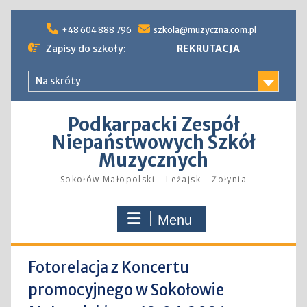
Skip
to
+48 604 888 796
szkola@muzyczna.com.pl
content
Zapisy do szkoły:
REKRUTACJA
Na skróty
Podkarpacki Zespół
Niepaństwowych Szkół
Muzycznych
Sokołów Małopolski – Leżajsk – Żołynia
Menu
Fotorelacja z Koncertu
promocyjnego w Sokołowie