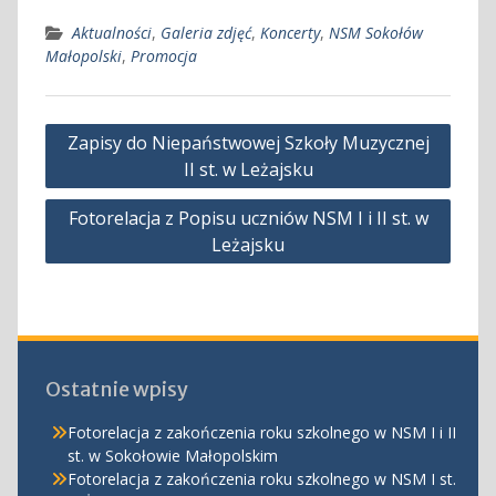
Aktualności
,
Galeria zdjęć
,
Koncerty
,
NSM Sokołów
Małopolski
,
Promocja
Nawigacja
Zapisy do Niepaństwowej Szkoły Muzycznej
wpisu
II st. w Leżajsku
Fotorelacja z Popisu uczniów NSM I i II st. w
Leżajsku
Ostatnie wpisy
Fotorelacja z zakończenia roku szkolnego w NSM I i II
st. w Sokołowie Małopolskim
Fotorelacja z zakończenia roku szkolnego w NSM I st.