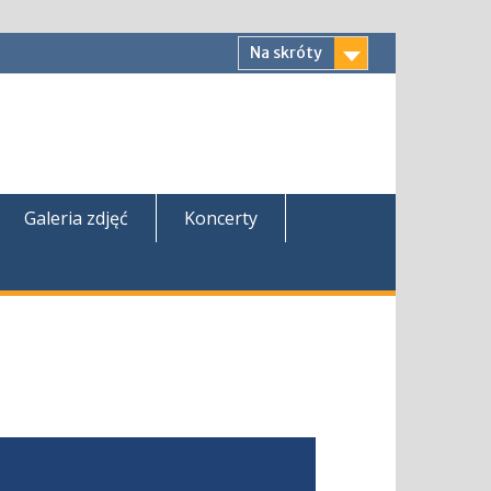
Na skróty
Galeria zdjęć
Koncerty