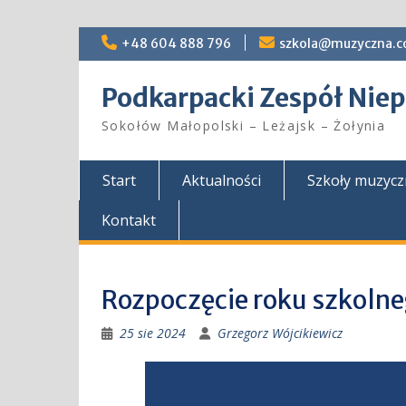
Skip
+48 604 888 796
szkola@muzyczna.c
to
content
Podkarpacki Zespół Ni
Sokołów Małopolski – Leżajsk – Żołynia
Start
Aktualności
Szkoły muzyc
Kontakt
Rozpoczęcie roku szkol
25 sie 2024
Grzegorz Wójcikiewicz