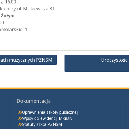
z. 16.00
u przy ul. Mickiewicza 31
Żołyni
00
Smolarskiej 1
kołach muzycznych PZNSM
Uroczystości
Dokumentacja
Uprawnienia szkoły publicznej
Wpisy do ewidencji MKiDN
Statuty szkół PZNSM