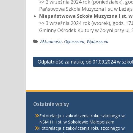
>> 2 września 2024 rok (poniedziałek), god
Państwowa Szkoła Muzyczna I st. w Leżajsk
Niepaństwowa Szkoła Muzyczna I st. w 
>> 3 września 2024 rok (wtorek), godz. 17.
Gminny Ośrodek Kultury w Żołyni przy ul. 
Aktualności
,
Ogłoszenia
,
Wydarzenia
Nawigacja
Odpłatność za naukę od 01.09.2024 w sz
wpisu
Ostatnie wpisy
Fotorelacja z zakończenia roku szkolnego w
NSM I i II st. w Sokołowie Małopolskim
Fotorelacja z zakończenia roku szkolnego w