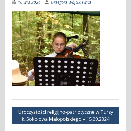
16 wrz 2024
Grzegorz Wójcikiewicz
Nawigacja
Uroczystości religijno-patriotyczne w Turzy
wpisu
k. Sokołowa Małopolskiego – 15.09.2024