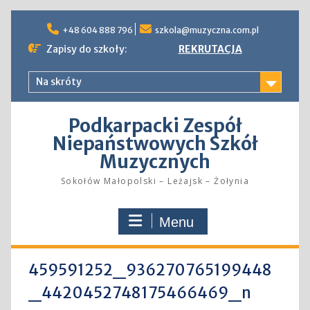
Skip
to
+48 604 888 796
szkola@muzyczna.com.pl
content
Zapisy do szkoły:
REKRUTACJA
Na skróty
Podkarpacki Zespół
Niepaństwowych Szkół
Muzycznych
Sokołów Małopolski – Leżajsk – Żołynia
Menu
459591252_936270765199448
_4420452748175466469_n