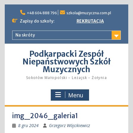
Skip
to
+48 604 888 796
szkola@muzyczna.com.pl
content
Zapisy do szkoły:
REKRUTACJA
Na skróty
Podkarpacki Zespół
Niepaństwowych Szkół
Muzycznych
Sokołów Małopolski – Leżajsk – Żołynia
Menu
img_2046_galeria1
8 gru 2024
Grzegorz Wójcikiewicz