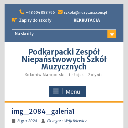
Skip
to
+48 604 888 796
szkola@muzyczna.com.pl
content
Zapisy do szkoły:
REKRUTACJA
Na skróty
Podkarpacki Zespół
Niepaństwowych Szkół
Muzycznych
Sokołów Małopolski – Leżajsk – Żołynia
Menu
img_2084_galeria1
8 gru 2024
Grzegorz Wójcikiewicz