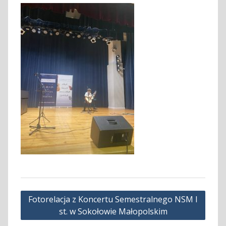
Nawigacja
Fotorelacja z Koncertu Semestralnego NSM I
wpisu
st. w Sokołowie Małopolskim