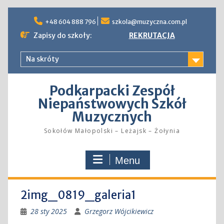
Skip
to
+48 604 888 796
szkola@muzyczna.com.pl
content
Zapisy do szkoły:
REKRUTACJA
Na skróty
Podkarpacki Zespół
Niepaństwowych Szkół
Muzycznych
Sokołów Małopolski – Leżajsk – Żołynia
Menu
2img_0819_galeria1
28 sty 2025
Grzegorz Wójcikiewicz