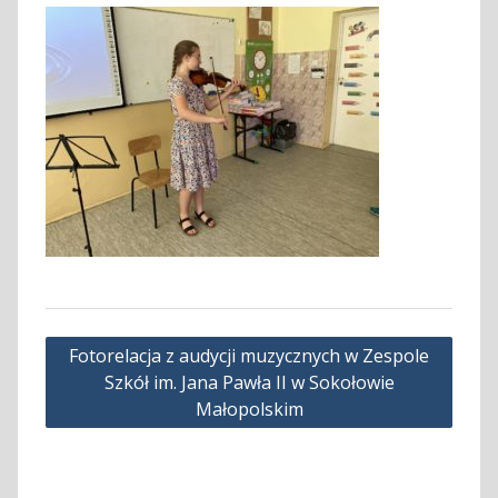
Nawigacja
Fotorelacja z audycji muzycznych w Zespole
wpisu
Szkół im. Jana Pawła II w Sokołowie
Małopolskim