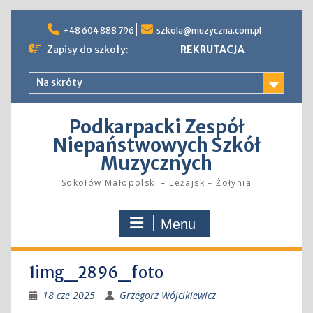
Skip
to
+48 604 888 796
szkola@muzyczna.com.pl
content
Zapisy do szkoły:
REKRUTACJA
Na skróty
Podkarpacki Zespół
Niepaństwowych Szkół
Muzycznych
Sokołów Małopolski – Leżajsk – Żołynia
Menu
1img_2896_foto
18 cze 2025
Grzegorz Wójcikiewicz