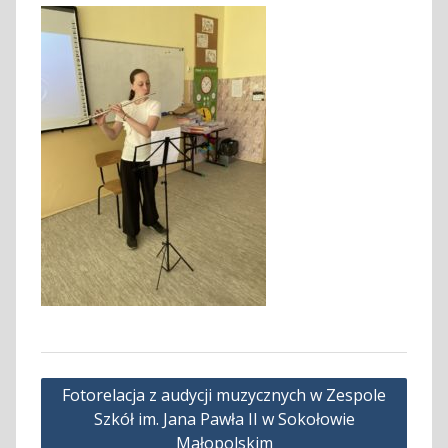
Nawigacja
Fotorelacja z audycji muzycznych w Zespole
wpisu
Szkół im. Jana Pawła II w Sokołowie
Małopolskim