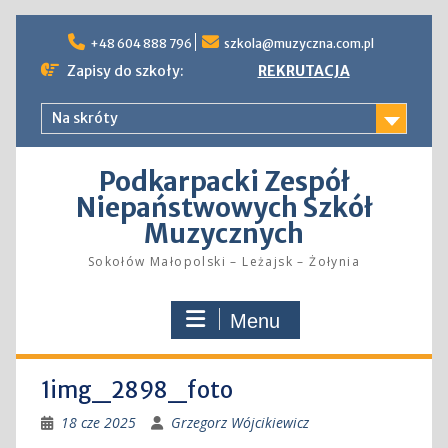
Skip
to
+48 604 888 796
szkola@muzyczna.com.pl
content
Zapisy do szkoły:
REKRUTACJA
Na skróty
Podkarpacki Zespół
Niepaństwowych Szkół
Muzycznych
Sokołów Małopolski – Leżajsk – Żołynia
Menu
1img_2898_foto
18 cze 2025
Grzegorz Wójcikiewicz