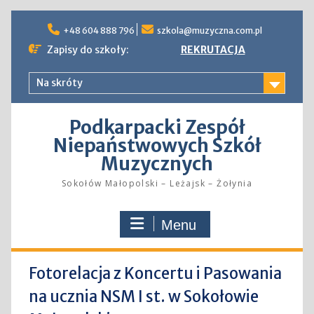
Skip
to
+48 604 888 796
szkola@muzyczna.com.pl
content
Zapisy do szkoły:
REKRUTACJA
Na skróty
Podkarpacki Zespół
Niepaństwowych Szkół
Muzycznych
Sokołów Małopolski – Leżajsk – Żołynia
Menu
Fotorelacja z Koncertu i Pasowania
na ucznia NSM I st. w Sokołowie