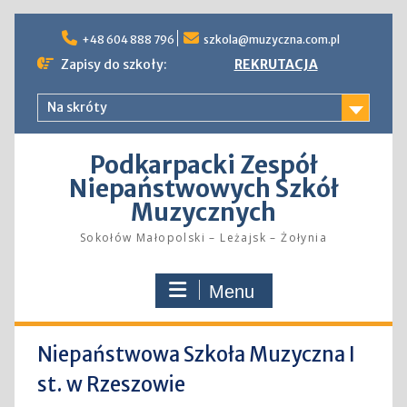
Skip
to
+48 604 888 796
szkola@muzyczna.com.pl
content
Zapisy do szkoły:
REKRUTACJA
Na skróty
Podkarpacki Zespół
Niepaństwowych Szkół
Muzycznych
Sokołów Małopolski – Leżajsk – Żołynia
Menu
Niepaństwowa Szkoła Muzyczna I
st. w Rzeszowie