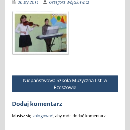
30 sty 2011
Grzegorz Wójcikiewicz
Nawigacja
Niepaństwowa Szkoła Muzyczna I st. w
wpisu
Rzeszowie
Dodaj komentarz
Musisz się
zalogować
, aby móc dodać komentarz.