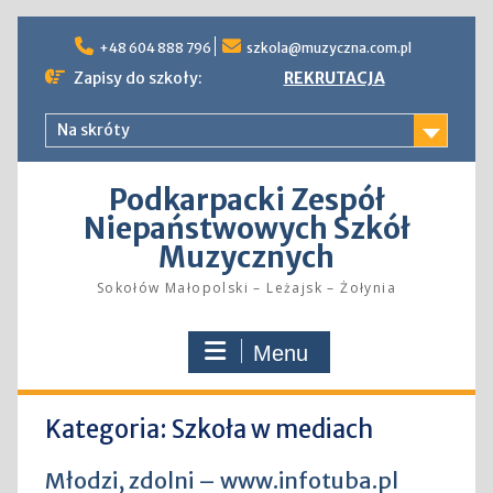
Skip
to
+48 604 888 796
szkola@muzyczna.com.pl
content
Zapisy do szkoły:
REKRUTACJA
Na skróty
Podkarpacki Zespół
Niepaństwowych Szkół
Muzycznych
Sokołów Małopolski – Leżajsk – Żołynia
Menu
Kategoria:
Szkoła w mediach
Młodzi, zdolni – www.infotuba.pl