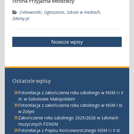
Strona Przyjazna Młodzieży”
Ciekawostki
,
Ogłoszenia
,
Szkoła w mediach
,
Zdamy.pl
Nawigacja
Nowsze wpisy
po
wpisach
Ostatnie wpisy
Fotorelacja z zakończenia roku szkolnego w NSM I i II
st. w Sokołowie Małopolskim
Fotorelacja z zakończenia roku szkolnego w NSM I st.
w Żołyni
Zakończenie roku szkolnego 2025/2026 w szkołach
muzycznych PZNSM
Fotorelacja z Popisu Końcoworocznego NSM I i II st.