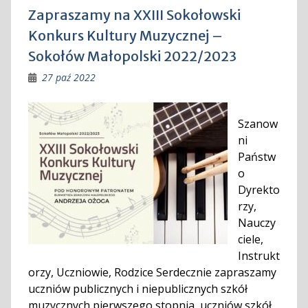
Zapraszamy na XXIII Sokołowski
Konkurs Kultury Muzycznej –
Sokołów Małopolski 2022/2023
27 paź 2022
Szanow
ni
Państw
o
Dyrekto
rzy,
Nauczy
ciele,
Instrukt
orzy, Uczniowie, Rodzice Serdecznie zapraszamy
uczniów publicznych i niepublicznych szkół
muzycznych pierwszego stopnia, uczniów szkół