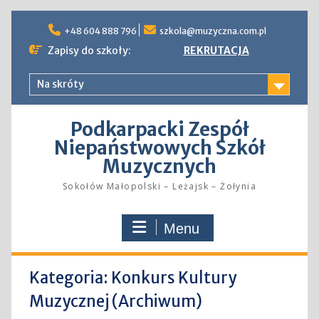
Skip
to
+48 604 888 796
szkola@muzyczna.com.pl
content
Zapisy do szkoły:
REKRUTACJA
Na skróty
Podkarpacki Zespół
Niepaństwowych Szkół
Muzycznych
Sokołów Małopolski – Leżajsk – Żołynia
Menu
Kategoria:
Konkurs Kultury
Muzycznej (Archiwum)