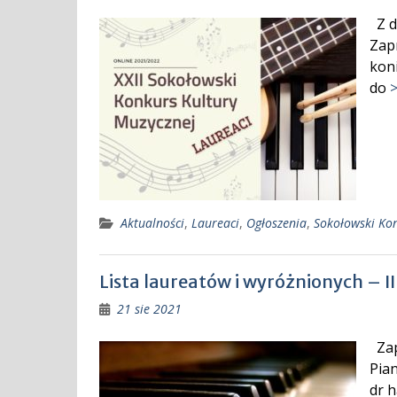
Z d
Zap
kon
do
>
Aktualności
,
Laureaci
,
Ogłoszenia
,
Sokołowski Kon
Lista laureatów i wyróżnionych – I
21 sie 2021
Zap
Pian
dr 