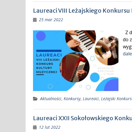
Laureaci VIII Leżajskiego Konkursu
25 mar 2022
Z d
do z
wyg
dale
Aktualności
,
Konkursy
,
Laureaci
,
Leżajski Konkurs
Laureaci XXII Sokołowskiego Konk
12 lut 2022