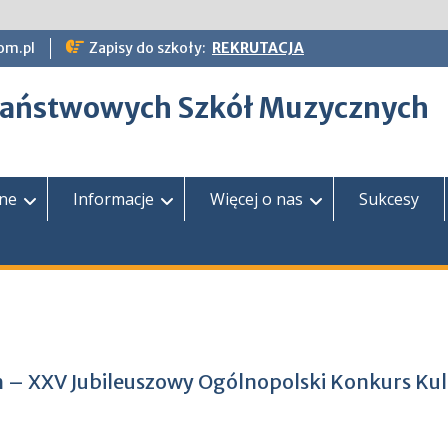
om.pl
Zapisy do szkoły:
REKRUTACJA
epaństwowych Szkół Muzycznych
zne
Informacje
Więcej o nas
Sukcesy
h – XXV Jubileuszowy Ogólnopolski Konkurs Ku