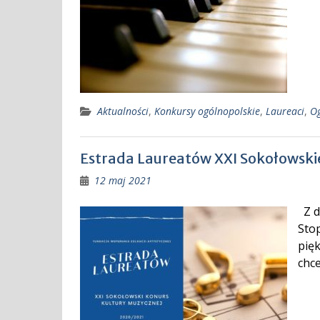
Aktualności
,
Konkursy ogólnopolskie
,
Laureaci
,
Og
Estrada Laureatów XXI Sokołowski
12 maj 2021
Z d
Stop
pięk
chc