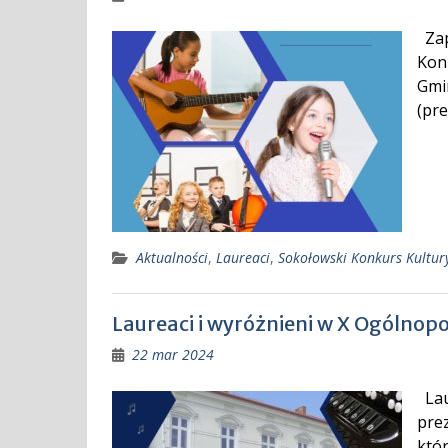
Zap
Kon
Gmin
(pr
Aktualności
,
Laureaci
,
Sokołowski Konkurs Kultur
Laureaci i wyróżnieni w X Ogólnop
22 mar 2024
Lau
pre
któr