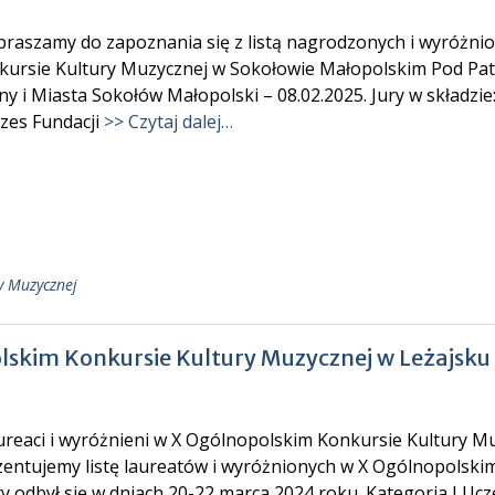
raszamy do zapoznania się z listą nagrodzonych i wyróżn
kursie Kultury Muzycznej w Sokołowie Małopolskim Pod Pat
y i Miasta Sokołów Małopolski – 08.02.2025. Jury w składzi
ezes Fundacji
>> Czytaj dalej…
y Muzycznej
olskim Konkursie Kultury Muzycznej w Leżajsku
reaci i wyróżnieni w X Ogólnopolskim Konkursie Kultury Mu
zentujemy listę laureatów i wyróżnionych w X Ogólnopolski
y odbył się w dniach 20-22 marca 2024 roku. Kategoria I Uc