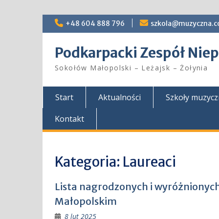
Skip
+48 604 888 796
szkola@muzyczna.c
to
content
Podkarpacki Zespół Ni
Sokołów Małopolski – Leżajsk – Żołynia
Start
Aktualności
Szkoły muzyc
Kontakt
Kategoria:
Laureaci
Lista nagrodzonych i wyróżnionyc
Małopolskim
8 lut 2025