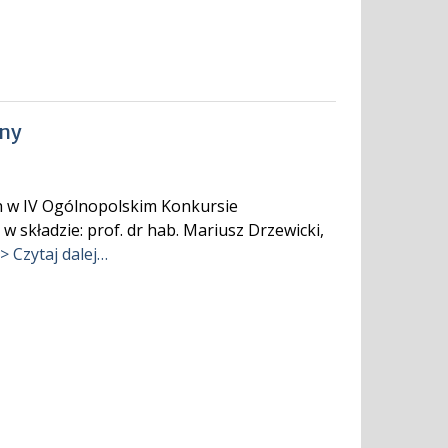
zny
h w IV Ogólnopolskim Konkursie
w składzie: prof. dr hab. Mariusz Drzewicki,
> Czytaj dalej…