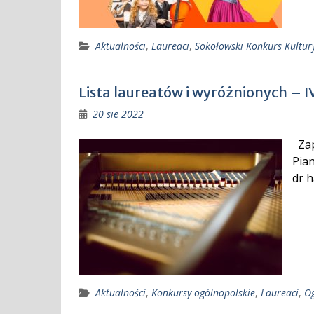
Aktualności
,
Laureaci
,
Sokołowski Konkurs Kultur
Lista laureatów i wyróżnionych – 
20 sie 2022
Zap
Pian
dr h
Aktualności
,
Konkursy ogólnopolskie
,
Laureaci
,
Og