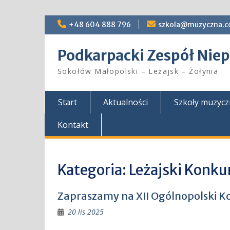
Skip
+48 604 888 796
szkola@muzyczna.c
to
content
Podkarpacki Zespół Ni
Sokołów Małopolski – Leżajsk – Żołynia
Start
Aktualności
Szkoły muzyc
Kontakt
Kategoria:
Leżajski Konku
Zapraszamy na XII Ogólnopolski K
20 lis 2025