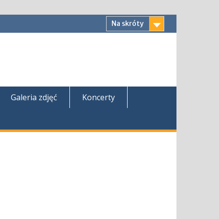
Na skróty
Galeria zdjęć
Koncerty