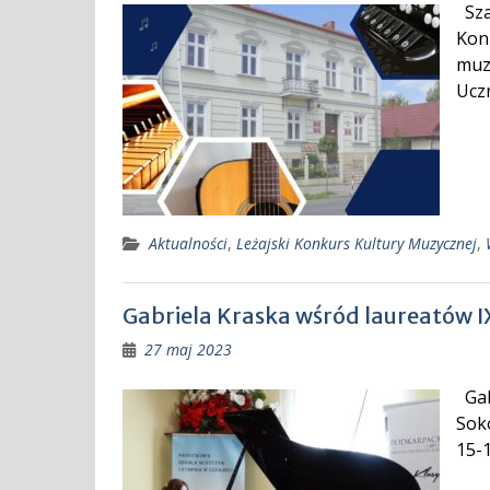
Sza
Konk
muz
Uczn
Aktualności
,
Leżajski Konkurs Kultury Muzycznej
,
Gabriela Kraska wśród laureatów I
27 maj 2023
Gabr
Soko
15-