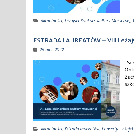
Aktualności
,
Leżajski Konkurs Kultury Muzycznej
,
ESTRADA LAUREATÓW – VIII Leżajs
26 mar 2022
Ser
Onl
Zac
szkó
Aktualności
,
Estrada laureatów
,
Koncerty
,
Leżajsk