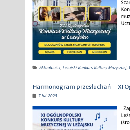
Sza
Konk
muz
Uczn
Aktualności
,
Leżajski Konkurs Kultury Muzycznej
,
Harmonogram przesłuchań – XI Ogó
7 lut 2025
Zap
Leża
(śro