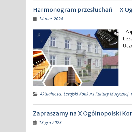
Harmonogram przesłuchań – X Ogó
14 mar 2024
Zap
Leża
Ucz
Aktualności
,
Leżajski Konkurs Kultury Muzycznej
,
Zapraszamy na X Ogólnopolski Kon
13 gru 2023