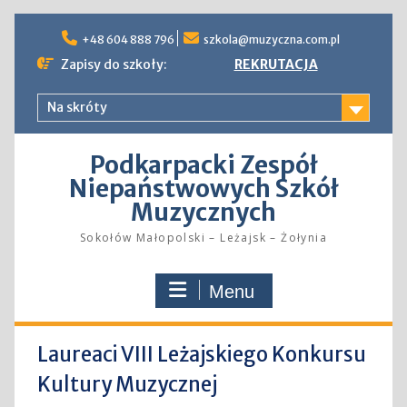
Skip
to
+48 604 888 796
szkola@muzyczna.com.pl
content
Zapisy do szkoły:
REKRUTACJA
Na skróty
Podkarpacki Zespół
Niepaństwowych Szkół
Muzycznych
Sokołów Małopolski – Leżajsk – Żołynia
Menu
Laureaci VIII Leżajskiego Konkursu
Kultury Muzycznej