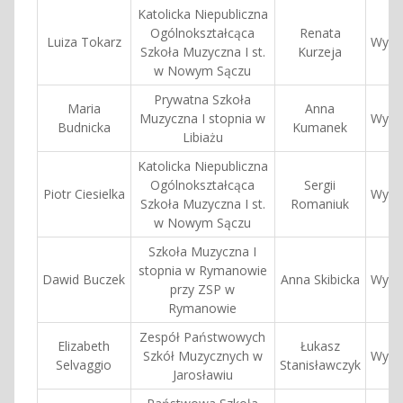
Katolicka Niepubliczna
Ogólnokształcąca
Renata
Luiza Tokarz
Wyróż
Szkoła Muzyczna I st.
Kurzeja
w Nowym Sączu
Prywatna Szkoła
Maria
Anna
Muzyczna I stopnia w
Wyróż
Budnicka
Kumanek
Libiażu
Katolicka Niepubliczna
Ogólnokształcąca
Sergii
Piotr Ciesielka
Wyróż
Szkoła Muzyczna I st.
Romaniuk
w Nowym Sączu
Szkoła Muzyczna I
stopnia w Rymanowie
Dawid Buczek
Anna Skibicka
Wyróż
przy ZSP w
Rymanowie
Zespół Państwowych
Elizabeth
Łukasz
Szkół Muzycznych w
Wyróż
Selvaggio
Stanisławczyk
Jarosławiu