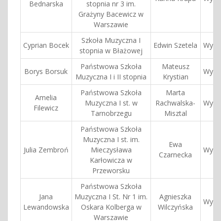
Bednarska
stopnia nr 3 im.
Grażyny Bacewicz w
Warszawie
Szkoła Muzyczna I
Cyprian Bocek
Edwin Szetela
Wyróż
stopnia w Błażowej
Państwowa Szkoła
Mateusz
Borys Borsuk
Wyróż
Muzyczna I i II stopnia
Krystian
Państwowa Szkoła
Marta
Amelia
Muzyczna I st. w
Rachwalska-
Wyróż
Filewicz
Tarnobrzegu
Misztal
Państwowa Szkoła
Muzyczna I st. im.
Ewa
Julia Zembroń
Mieczysława
Wyróż
Czarnecka
Karłowicza w
Przeworsku
Państwowa Szkoła
Jana
Muzyczna I St. Nr 1 im.
Agnieszka
Wyróż
Lewandowska
Oskara Kolberga w
Wilczyńska
Warszawie