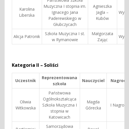
Państwowa Szkoła
Muzyczna I stopnia im.
Agnieszka
Karolina
Ignacego Jana
Jagla –
Wyróż
Liberska
Paderewskiego w
Kubów
Głubczycach
Szkoła Muzyczna I st.
Małgorzata
Alicja Patronik
Wyróż
w Rymanowie
Zając
Kategoria II – Soliści
Reprezentowana
Uczestnik
Nauczyciel
Nagroda
szkoła
Państwowa
Ogólnokształcąca
Oliwia
Magda
Szkoła Muzyczna I
I Nagroda
Witkowska
Górecka
stopnia w
Katowicach
Samorządowa