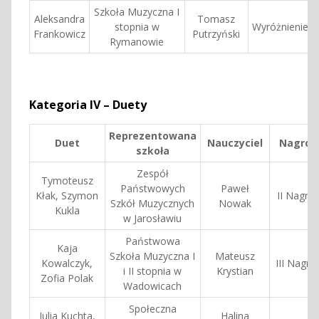
Szkoła Muzyczna I
Aleksandra
Tomasz
stopnia w
Wyróżnienie
Frankowicz
Putrzyński
Rymanowie
Kategoria IV – Duety
Reprezentowana
Duet
Nauczyciel
Nagrod
szkoła
Zespół
Tymoteusz
Państwowych
Paweł
Kłak, Szymon
II Nagro
Szkół Muzycznych
Nowak
Kukla
w Jarosławiu
Państwowa
Kaja
Szkoła Muzyczna I
Mateusz
Kowalczyk,
III Nagro
i II stopnia w
Krystian
Zofia Polak
Wadowicach
Społeczna
Julia Kuchta,
Halina