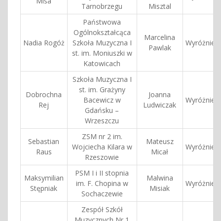
Misa
Tarnobrzegu
Misztal
Państwowa
Ogólnokształcąca
Marcelina
Nadia Rogóż
Szkoła Muzyczna I
Wyróżnieni
Pawlak
st. im. Moniuszki w
Katowicach
Szkoła Muzyczna I
st. im. Grażyny
Dobrochna
Joanna
Bacewicz w
Wyróżnieni
Rej
Ludwiczak
Gdańsku –
Wrzeszczu
ZSM nr 2 im.
Sebastian
Mateusz
Wojciecha Kilara w
Wyróżnieni
Raus
Micał
Rzeszowie
PSM I i II stopnia
Maksymilian
Malwina
im. F. Chopina w
Wyróżnieni
Stępniak
Misiak
Sochaczewie
Zespół Szkół
Muzycznych Nr 1