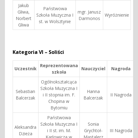
Jakub
Państwowa
Gliwa,
mgr. Janusz
Szkoła Muzyczna I
Wyróżnienie
Norbert
Darmonos
st. w Wolsztynie
Gliwa
Kategoria VI – Soliści
Reprezentowana
Uczestnik
Nauczyciel
Nagroda
szkoła
Ogólnokształcąca
Szkoła Muzyczna I
Sebastian
Hanna
i II stopnia im. F.
II Nagroda
Balcerzak
Balcerzak
Chopina w
Bytomiu
Państwowa
Szkoła Muzyczna I
Sonia
Aleksandra
i II st. im. M.
Grychtoł-
III Nagroda
Dzieża
Karłowicza w
Mastalerz