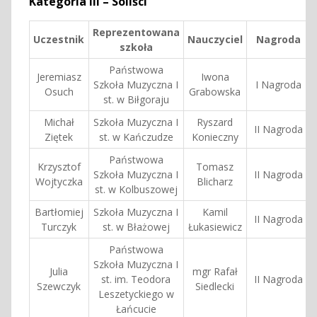
Kategoria III – Soliści
Reprezentowana
Uczestnik
Nauczyciel
Nagroda
szkoła
Państwowa
Jeremiasz
Iwona
Szkoła Muzyczna I
I Nagroda
Osuch
Grabowska
st. w Biłgoraju
Michał
Szkoła Muzyczna I
Ryszard
II Nagroda
Ziętek
st. w Kańczudze
Konieczny
Państwowa
Krzysztof
Tomasz
Szkoła Muzyczna I
II Nagroda
Wojtyczka
Blicharz
st. w Kolbuszowej
Bartłomiej
Szkoła Muzyczna I
Kamil
II Nagroda
Turczyk
st. w Błażowej
Łukasiewicz
Państwowa
Szkoła Muzyczna I
Julia
mgr Rafał
st. im. Teodora
II Nagroda
Szewczyk
Siedlecki
Leszetyckiego w
Łańcucie