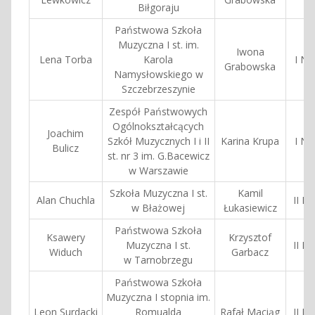
Biłgoraju
Państwowa Szkoła
Muzyczna I st. im.
Iwona
Lena Torba
Karola
I Na
Grabowska
Namysłowskiego w
Szczebrzeszynie
Zespół Państwowych
Ogólnokształcących
Joachim
Szkół Muzycznych I i II
Karina Krupa
I Na
Bulicz
st. nr 3 im. G.Bacewicz
w Warszawie
Szkoła Muzyczna I st.
Kamil
Alan Chuchla
II N
w Błażowej
Łukasiewicz
Państwowa Szkoła
Ksawery
Krzysztof
Muzyczna I st.
II N
Widuch
Garbacz
w Tarnobrzegu
Państwowa Szkoła
Muzyczna I stopnia im.
Leon Surdacki
Romualda
Rafał Maciąg
II N