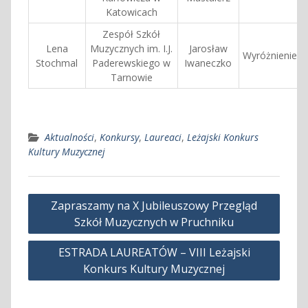
Katowicach
Zespół Szkół
Lena
Muzycznych im. I.J.
Jarosław
Wyróżnienie
Stochmal
Paderewskiego w
Iwaneczko
Tarnowie
Aktualności
,
Konkursy
,
Laureaci
,
Leżajski Konkurs
Kultury Muzycznej
Nawigacja
Zapraszamy na X Jubileuszowy Przegląd
wpisu
Szkół Muzycznych w Pruchniku
ESTRADA LAUREATÓW – VIII Leżajski
Konkurs Kultury Muzycznej