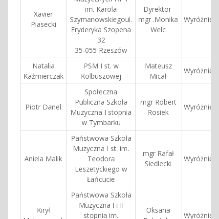
im. Karola
Dyrektor
Xavier
Szymanowskiegoul.
mgr .Monika
Wyróżnieni
Piasecki
Fryderyka Szopena
Welc
32
35-055 Rzeszów
Natalia
PSM I st. w
Mateusz
Wyróżnieni
Kaźmierczak
Kolbuszowej
Micał
Społeczna
Publiczna Szkoła
mgr Robert
Piotr Danel
Wyróżnieni
Muzyczna I stopnia
Rosiek
w Tymbarku
Państwowa Szkoła
Muzyczna I st. im.
mgr Rafał
Aniela Malik
Teodora
Wyróżnieni
Siedlecki
Leszetyckiego w
Łańcucie
Państwowa Szkoła
Muzyczna I i II
Kirył
Oksana
stopnia im.
Wyróżnieni