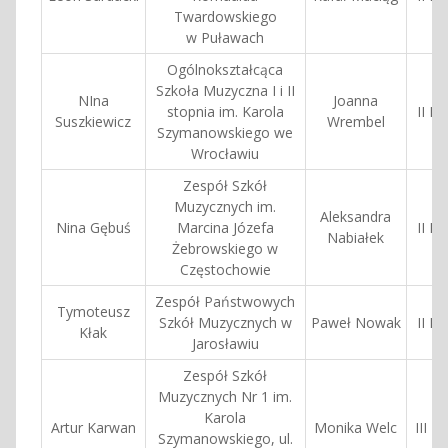
Twardowskiego
w Puławach
Ogólnokształcąca
Szkoła Muzyczna I i II
NIna
Joanna
stopnia im. Karola
II N
Suszkiewicz
Wrembel
Szymanowskiego we
Wrocławiu
Zespół Szkół
Muzycznych im.
Aleksandra
Nina Gębuś
Marcina Józefa
II N
Nabiałek
Żebrowskiego w
Częstochowie
Zespół Państwowych
Tymoteusz
Szkół Muzycznych w
Paweł Nowak
II N
Kłak
Jarosławiu
Zespół Szkół
Muzycznych Nr 1 im.
Karola
Artur Karwan
Monika Welc
III N
Szymanowskiego, ul.