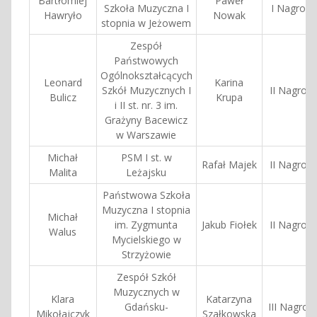
Bartłomiej
Paweł
Szkoła Muzyczna I
I Nagroda
Hawryło
Nowak
stopnia w Jeżowem
Zespół
Państwowych
Ogólnokształcących
Leonard
Karina
Szkół Muzycznych I
II Nagrod
Bulicz
Krupa
i II st. nr. 3 im.
Grażyny Bacewicz
w Warszawie
Michał
PSM I st. w
Rafał Majek
II Nagrod
Malita
Leżajsku
Państwowa Szkoła
Muzyczna I stopnia
Michał
im. Zygmunta
Jakub Fiołek
II Nagrod
Walus
Mycielskiego w
Strzyżowie
Zespół Szkół
Muzycznych w
Klara
Katarzyna
Gdańsku-
III Nagrod
Mikołajczyk
Szałkowska