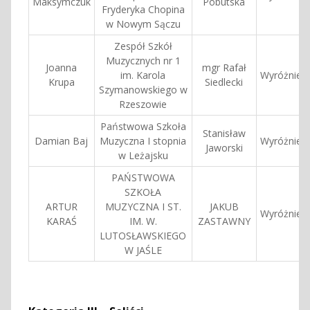
Maksymczuk
Pobutska
Fryderyka Chopina
w Nowym Sączu
Zespół Szkół
Muzycznych nr 1
Joanna
mgr Rafał
im. Karola
Wyróżnieni
Krupa
Siedlecki
Szymanowskiego w
Rzeszowie
Państwowa Szkoła
Stanisław
Damian Baj
Muzyczna I stopnia
Wyróżnieni
Jaworski
w Leżajsku
PAŃSTWOWA
SZKOŁA
ARTUR
MUZYCZNA I ST.
JAKUB
Wyróżnieni
KARAŚ
IM. W.
ZASTAWNY
LUTOSŁAWSKIEGO
W JAŚLE