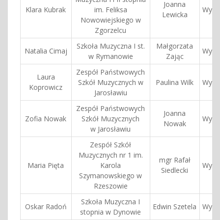
Joanna
Klara Kubrak
im. Feliksa
Wyróż
Lewicka
Nowowiejskiego w
Zgorzelcu
Szkoła Muzyczna I st.
Małgorzata
Natalia Cimaj
Wyróż
w Rymanowie
Zając
Zespół Państwowych
Laura
Szkół Muzycznych w
Paulina Wilk
Wyróż
Koprowicz
Jarosławiu
Zespół Państwowych
Joanna
Zofia Nowak
Szkół Muzycznych
Wyróż
Nowak
w Jarosławiu
Zespół Szkół
Muzycznych nr 1 im.
mgr Rafał
Maria Pięta
Karola
Wyróż
Siedlecki
Szymanowskiego w
Rzeszowie
Szkoła Muzyczna I
Oskar Radoń
Edwin Szetela
Wyróż
stopnia w Dynowie