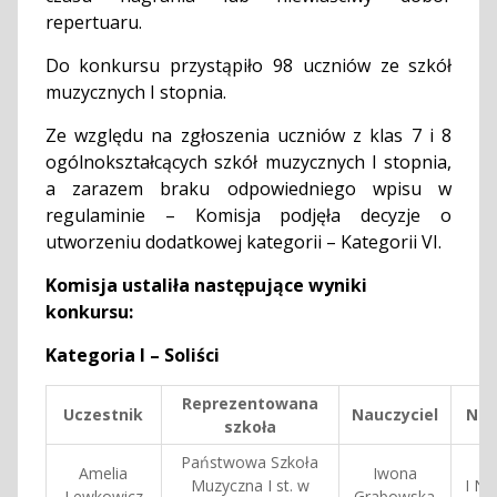
repertuaru.
Do konkursu przystąpiło 98 uczniów ze szkół
muzycznych I stopnia.
Ze względu na zgłoszenia uczniów z klas 7 i 8
ogólnokształcących szkół muzycznych I stopnia,
a zarazem braku odpowiedniego wpisu w
regulaminie – Komisja podjęła decyzje o
utworzeniu dodatkowej kategorii – Kategorii VI.
Komisja ustaliła następujące wyniki
konkursu:
Kategoria I – Soliści
Reprezentowana
Uczestnik
Nauczyciel
Nag
szkoła
Państwowa Szkoła
Amelia
Iwona
Muzyczna I st. w
I Na
Lewkowicz
Grabowska