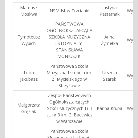
Mateusz
Justyna
NSM Ist w Trzcianie
Wyróż
Moskwa
Pasternak
PAŃSTWOWA
OGÓLNOKSZTAŁCĄCA
Tymoteusz
SZKOŁA MUZYCZNA
Anna
Wyróż
Wypich
I STOPNIA im.
Żymełka
STANISŁAWA
MONIUSZKI
Państwowa Szkoła
Leon
Muzyczna I stopnia im.
Urszula
Wyróż
Jakubasz
Z. Mycielskiego w
Szarek
Strzyżowie
Zespół Państwowych
Ogólnokształcących
Małgorzata
Szkół Muzycznych I i II
Karina Krupa
Wyróż
Gręziak
st. nr 3 im. G. Bacewicz
w Warszawie
Państwowa Szkoła
Muzyczna I i II stopnia