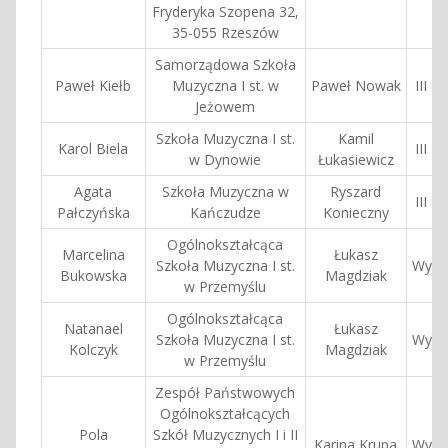
Fryderyka Szopena 32,
35-055 Rzeszów
Samorządowa Szkoła
Paweł Kiełb
Muzyczna I st. w
Paweł Nowak
III N
Jeżowem
Szkoła Muzyczna I st.
Kamil
Karol Biela
III N
w Dynowie
Łukasiewicz
Agata
Szkoła Muzyczna w
Ryszard
III N
Pałczyńska
Kańczudze
Konieczny
Ogólnokształcąca
Marcelina
Łukasz
Szkoła Muzyczna I st.
Wyróż
Bukowska
Magdziak
w Przemyślu
Ogólnokształcąca
Natanael
Łukasz
Szkoła Muzyczna I st.
Wyróż
Kolczyk
Magdziak
w Przemyślu
Zespół Państwowych
Ogólnokształcących
Pola
Szkół Muzycznych I i II
Karina Krupa
Wyróż