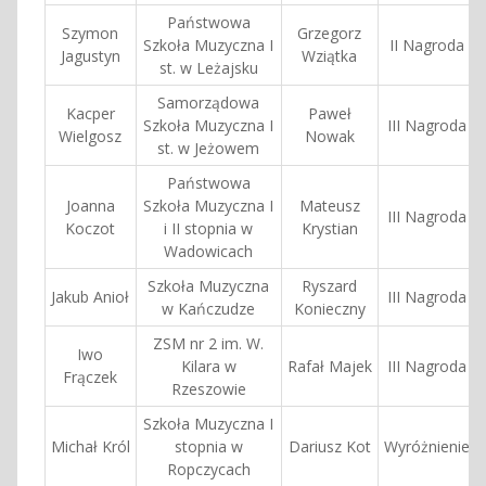
Państwowa
Szymon
Grzegorz
Szkoła Muzyczna I
II Nagroda
Jagustyn
Wziątka
st. w Leżajsku
Samorządowa
Kacper
Paweł
Szkoła Muzyczna I
III Nagroda
Wielgosz
Nowak
st. w Jeżowem
Państwowa
Joanna
Szkoła Muzyczna I
Mateusz
III Nagroda
Koczot
i II stopnia w
Krystian
Wadowicach
Szkoła Muzyczna
Ryszard
Jakub Anioł
III Nagroda
w Kańczudze
Konieczny
ZSM nr 2 im. W.
Iwo
Kilara w
Rafał Majek
III Nagroda
Frączek
Rzeszowie
Szkoła Muzyczna I
Michał Król
stopnia w
Dariusz Kot
Wyróżnienie
Ropczycach