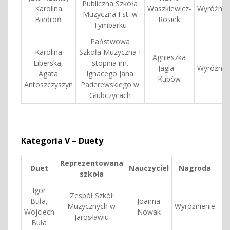
Publiczna Szkoła
Karolina
Waszkiewicz-
Wyróżnie
Muzyczna I st. w
Biedroń
Rosiek
Tymbarku
Państwowa
Karolina
Szkoła Muzyczna I
Agnieszka
Liberska,
stopnia im.
Jagla –
Wyróżnie
Agata
Ignacego Jana
Kubów
Antoszczyszyn
Paderewskiego w
Głubczycach
Kategoria V – Duety
Reprezentowana
Duet
Nauczyciel
Nagroda
szkoła
Igor
Zespół Szkół
Buła,
Joanna
Muzycznych w
Wyróżnienie
Wojciech
Nowak
Jarosławiu
Buła