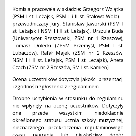
Komisja pracowała w składzie: Grzegorz Wziątka
(PSM I st. Leżajsk, PSM I i II st. Stalowa Wola) –
przewodniczący Jury, Stanisław Jaworski (PSM I
st. Leżajsk i NSM I i II st. Leżajsk), Urszula Buda
(Uniwersytet Rzeszowski, ZSM nr 1 Rzeszów),
Tomasz Dolecki (ZPSM Przemyśl, PSM I st.
Lubaczów), Rafał Majek (ZSM nr 2 Rzeszów,
NSM I i II st. Leżajsk, PSM I st. Leżajsk), Aneta
Czach (ZSM nr 2 Rzeszów, SM I st. Kamień).
Ocena uczestników dotyczyła jakości prezentacji
i zgodności zgłoszenia z regulaminem.
Drobne uchybienia w stosunku do regulaminu
nie wpłynęły na ocenę uczestników. Dotyczyły
one przede wszystkim: niedokładnie
określonego statusu ucznia szkoły muzycznej,
nieznacznego przekroczenia regulaminowego
czasu nagrania lub niewłaściwy dobór