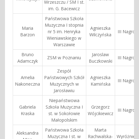
Wrzeszczu / SM I st.
im. G. Bacewicz
Państwowa Szkoła
Muzyczna I stopnia
Maria
Agnieszka
nr 5 im. Henryka
III Nagrod
Barzon
Wilczyńska
Wieniawskiego w
Warszawie
Bruno
Jaroslaw
ZSM w Poznaniu
III Nagrod
Adamczyk
Buczkowski
Zespół
Amelia
Państwowych Szkół
Agnieszka
III Nagrod
Nakoneczna
Muzycznych w
Kamińska
Jarosławiu
Niepaństwowa
Gabriela
Szkoła Muzyczna I
Grzegorz
III Nagrod
Kraska
st. w Sokołowie
Wójcikiewicz
Małopolskim
Państwowa Szkoła
Marta
Aleksandra
Muzyczna I st. w
Rachwalska-
Wyróżnieni