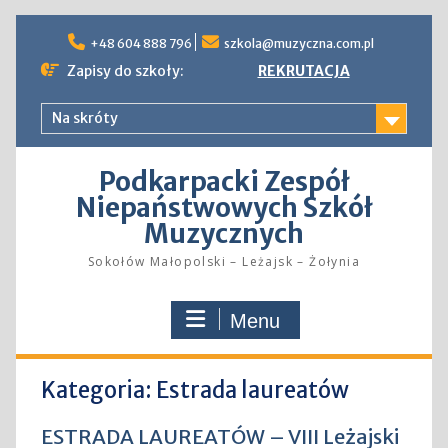
Skip
to
+48 604 888 796
szkola@muzyczna.com.pl
content
Zapisy do szkoły:
REKRUTACJA
Na skróty
Podkarpacki Zespół
Niepaństwowych Szkół
Muzycznych
Sokołów Małopolski – Leżajsk – Żołynia
Menu
Kategoria:
Estrada laureatów
ESTRADA LAUREATÓW – VIII Leżajski