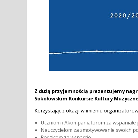
Z dużą przyjemnością prezentujemy nagra
Sokołowskim Konkursie Kultury Muzycznej
Korzystając z okazji w imieniu organizatorów
Uczniom i Akompaniatorom za wspaniałe 
Nauczycielom za zmotywowanie swoich pod
Rodzicom za wsparcie,