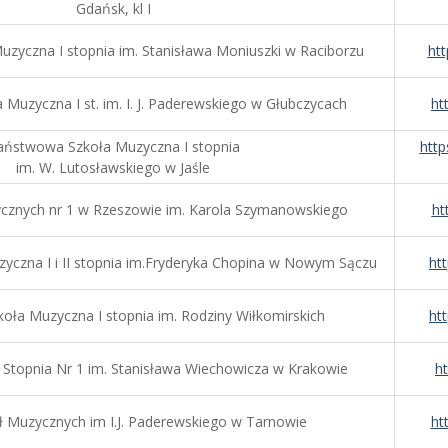
Gdańsk, kl I
zyczna I stopnia im. Stanisława Moniuszki w Raciborzu
ht
Muzyczna I st. im. I. J. Paderewskiego w Głubczycach
ht
aństwowa Szkoła Muzyczna I stopnia
htt
im. W. Lutosławskiego w Jaśle
cznych nr 1 w Rzeszowie im. Karola Szymanowskiego
ht
czna I i II stopnia im.Fryderyka Chopina w Nowym Sączu
ht
ła Muzyczna I stopnia im. Rodziny Wiłkomirskich
ht
 Stopnia Nr 1 im. Stanisława Wiechowicza w Krakowie
h
ł Muzycznych im I.J. Paderewskiego w Tarnowie
ht