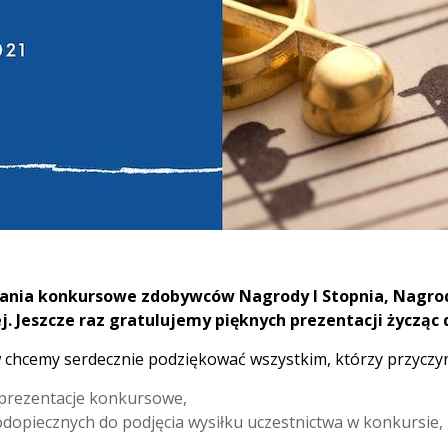
nia konkursowe zdobywców Nagrody I Stopnia, Nagrody I
. Jeszcze raz gratulujemy pięknych prezentacji życząc 
 chcemy serdecznie podziękować wszystkim, którzy przyczynil
prezentacje konkursowe,
opiecznych do podjęcia wysiłku uczestnictwa w konkursie,