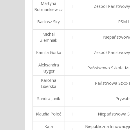
Martyna
I
Zespół Państwowyc
Butmankiewicz
Bartosz Siry
I
PSM I 
Michał
I
Niepaństwowa 
Ziemniak
Kamila Górka
I
Zespół Państwowyc
Aleksandra
I
Państwowo Szkoła Muz
Kryger
Karolina
I
Państwowa Szkoła 
Liberska
Sandra Janik
I
Prywatn
Klaudia Połeć
I
Niepaństwowa Sz
Kaja
Niepubliczna Innowacyjn
I