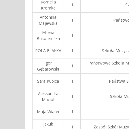
Kornelia
I
S
Kromka
Antonina
I
Państwo
Majewska
Milena
I
Bukojemska
POLA FIJAŁKA
I
Szkoła Muzycz
Igor
Państwowa Szkoła Mu
I
Gębarowski
Sara Kubica
I
Państwa Sz
Aleksandra
I
Szkoła Mu
Macioł
Maja Wiater
I
Jakub
I
Zespół Szkół Muzy