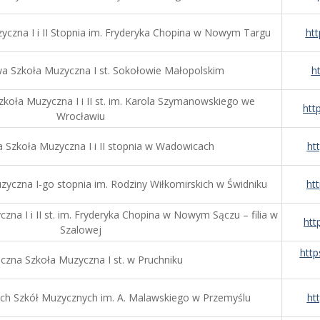
czna I i II Stopnia im. Fryderyka Chopina w Nowym Targu
ht
 Szkoła Muzyczna I st. Sokołowie Małopolskim
h
koła Muzyczna I i II st. im. Karola Szymanowskiego we
htt
Wrocławiu
Szkoła Muzyczna I i II stopnia w Wadowicach
ht
czna I-go stopnia im. Rodziny Wiłkomirskich w Świdniku
ht
a I i II st. im. Fryderyka Chopina w Nowym Sączu – filia w
htt
Szalowej
htt
iczna Szkoła Muzyczna I st. w Pruchniku
h Szkół Muzycznych im. A. Malawskiego w Przemyślu
ht