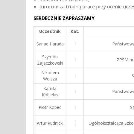
Jurorom za trudną pracę przy ocenie ucze
SERDECZNIE ZAPRASZAMY
Uczestnik
Kat.
Sanae Harada
I
Państwowa 
Szymon
I
ZPSM nr 
Zajączkowski
Nikodem
I
S
Wolsza
Kamila
I
Państwowa 
Kobielus
Piotr Kopeć
I
S
Artur Rudnicki
I
Ogólnokształcąca Szkoł