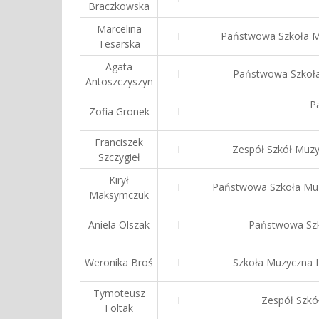
Braczkowska
Marcelina
I
Państwowa Szkoła Mu
Tesarska
Agata
I
Państwowa Szkoła 
Antoszczyszyn
P
Zofia Gronek
I
Franciszek
I
Zespół Szkół Muzy
Szczygieł
Kirył
I
Państwowa Szkoła Muzy
Maksymczuk
Aniela Olszak
I
Państwowa Szko
Weronika Broś
I
Szkoła Muzyczna I
Tymoteusz
I
Zespół Szkó
Foltak