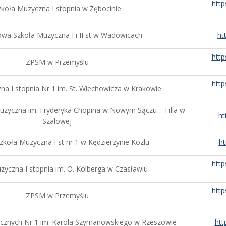
htt
zkoła Muzyczna I stopnia w Żębocinie
wa Szkoła Muzyczna I i II st w Wadowicach
ht
htt
ZPSM w Przemyślu
htt
na I stopnia Nr 1 im. St. Wiechowicza w Krakowie
zyczna im. Fryderyka Chopina w Nowym Sączu – Filia w
ht
Szalowej
koła Muzyczna I st nr 1 w Kędzierzynie Kozlu
ht
htt
zyczna I stopnia im. O. Kolberga w Czasławiu
htt
ZPSM w Przemyślu
cznych Nr 1 im. Karola Szymanowskiego w Rzeszowie
htt