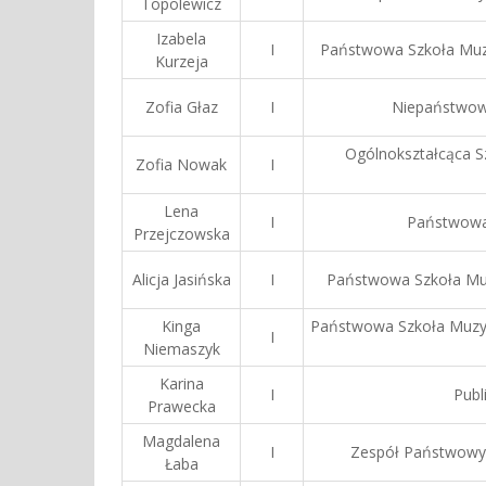
Topolewicz
Izabela
I
Państwowa Szkoła Muzy
Kurzeja
Zofia Głaz
I
Niepaństwowa
Ogólnokształcąca Sz
Zofia Nowak
I
Lena
I
Państwowa 
Przejczowska
Alicja Jasińska
I
Państwowa Szkoła Muzy
Kinga
Państwowa Szkoła Muzyczn
I
Niemaszyk
Karina
I
Publ
Prawecka
Magdalena
I
Zespół Państwowyc
Łaba