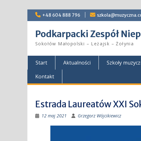
Skip
+48 604 888 796
szkola@muzyczna.c
to
content
Podkarpacki Zespół Ni
Sokołów Małopolski – Leżajsk – Żołynia
Start
Aktualności
Szkoły muzyc
Kontakt
Estrada Laureatów XXI S
12 maj 2021
Grzegorz Wójcikiewicz