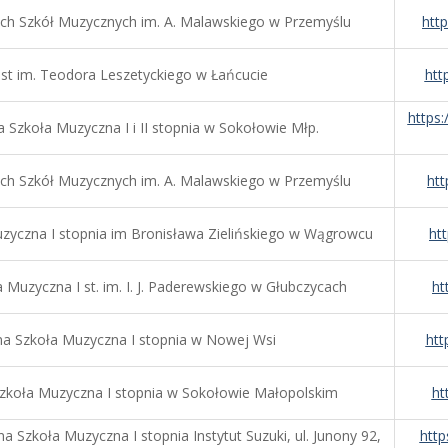
h Szkół Muzycznych im. A. Malawskiego w Przemyślu
htt
st im. Teodora Leszetyckiego w Łańcucie
htt
https
Szkoła Muzyczna I i II stopnia w Sokołowie Młp.
h Szkół Muzycznych im. A. Malawskiego w Przemyślu
ht
yczna I stopnia im Bronisława Zielińskiego w Wągrowcu
ht
Muzyczna I st. im. I. J. Paderewskiego w Głubczycach
ht
a Szkoła Muzyczna I stopnia w Nowej Wsi
htt
koła Muzyczna I stopnia w Sokołowie Małopolskim
ht
a Szkoła Muzyczna I stopnia Instytut Suzuki, ul. Junony 92,
htt