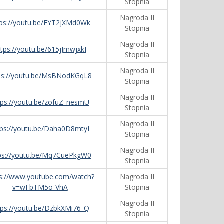
Stopnia
Nagroda II
tps://youtu.be/FYT2jXMd0Wk
Stopnia
Nagroda II
ttps://youtu.be/615jJmwjxkI
Stopnia
Nagroda II
ps://youtu.be/MsBNodKGqL8
Stopnia
Nagroda II
tps://youtu.be/zofuZ_nesmU
Stopnia
Nagroda II
tps://youtu.be/Daha0D8mtyI
Stopnia
Nagroda II
ps://youtu.be/Mq7CuePkgW0
Stopnia
ps://www.youtube.com/watch?
Nagroda II
v=wFbTM5o-VhA
Stopnia
Nagroda II
tps://youtu.be/DzbkXMi76_Q
Stopnia