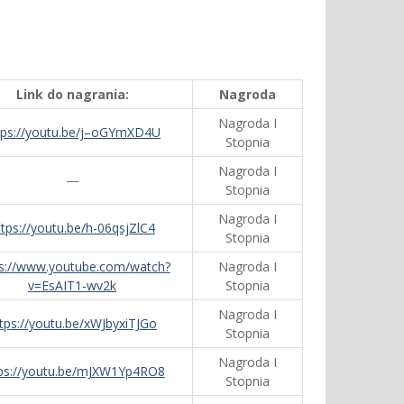
Link do nagrania:
Nagroda
Nagroda I
tps://youtu.be/j–oGYmXD4U
Stopnia
Nagroda I
—
Stopnia
Nagroda I
ttps://youtu.be/h-06qsjZlC4
Stopnia
ps://www.youtube.com/watch?
Nagroda I
v=EsAIT1-wv2k
Stopnia
Nagroda I
tps://youtu.be/xWJbyxiTJGo
Stopnia
Nagroda I
ps://youtu.be/mJXW1Yp4RO8
Stopnia