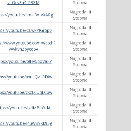
v=Ocv3h4_R3ZM
Stopnia
Nagroda III
tps://youtu.be/cm-_3mVXARg
Stopnia
Nagroda III
tps://youtu.be/CLwkYIGrop0
Stopnia
ps://www.youtube.com/watch?
Nagroda III
v=vkVhZbyco54
Stopnia
Nagroda III
tps://youtu.be/blHV5poVaFY
Stopnia
Nagroda III
tps://youtu.be/axucQv1PDIw
Stopnia
Nagroda III
tps://youtu.be/ckzL6UqLCbw
Stopnia
Nagroda III
ttps://youtu.be/t-dMBioY_lA
Stopnia
Nagroda III
tps://youtu.be/l4uWSYKk95g
Stopnia