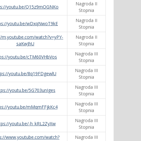
Nagroda II
ps://youtu.be/Q15z9mOGNKo
Stopnia
Nagroda II
ps://youtu.be/wDxqNwoT9kE
Stopnia
://m.youtube.com/watch?v=yPY-
Nagroda II
saKwJhU
Stopnia
Nagroda III
tps://youtu.be/cTM60VHbVos
Stopnia
Nagroda III
tps://youtu.be/8q19FDgewlU
Stopnia
Nagroda III
tps://youtu.be/5G703unIges
Stopnia
Nagroda III
ps://youtu.be/mMqmFFjkKc4
Stopnia
Nagroda III
tps://youtu.be/-h_kRL2ZyXw
Stopnia
ps://www.youtube.com/watch?
Nagroda III