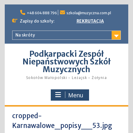
Skip
to
+48 604 888 796
szkola@muzyczna.com.pl
content
Zapisy do szkoły:
REKRUTACJA
Na skróty
Podkarpacki Zespół
Niepaństwowych Szkół
Muzycznych
Sokołów Małopolski – Leżajsk – Żołynia
Menu
cropped-
Karnawalowe_popisy__53.jpg