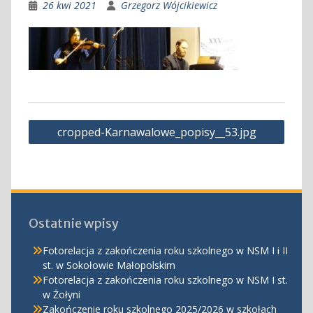
26 kwi 2021
Grzegorz Wójcikiewicz
Nawigacja
cropped-Karnawalowe_popisy__53.jpg
wpisu
Ostatnie wpisy
Fotorelacja z zakończenia roku szkolnego w NSM I i II
st. w Sokołowie Małopolskim
Fotorelacja z zakończenia roku szkolnego w NSM I st.
w Żołyni
Zakończenie roku szkolnego 2025/2026 w szkołach