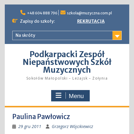
Skip
to
+48 604 888 796
szkola@muzyczna.com.pl
content
Zapisy do szkoły:
REKRUTACJA
Na skróty
Podkarpacki Zespół
Niepaństwowych Szkół
Muzycznych
Sokołów Małopolski – Leżajsk – Żołynia
Menu
Paulina Pawłowicz
29 gru 2011
Grzegorz Wójcikiewicz