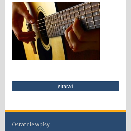
Nawigacja
gitara1
wpisu
Ostatnie wpisy