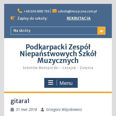
Skip
to
+48 604 888 796
szkola@muzyczna.com.pl
content
Zapisy do szkoły:
REKRUTACJA
Na skróty
Podkarpacki Zespół
Niepaństwowych Szkół
Muzycznych
Sokołów Małopolski – Leżajsk – Żołynia
Menu
gitara1
31 mar 2018
Grzegorz Wójcikiewicz