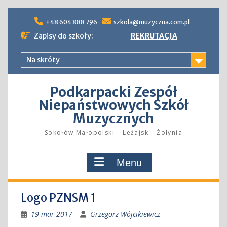
Skip
to
+48 604 888 796
szkola@muzyczna.com.pl
content
Zapisy do szkoły:
REKRUTACJA
Na skróty
Podkarpacki Zespół
Niepaństwowych Szkół
Muzycznych
Sokołów Małopolski – Leżajsk – Żołynia
Menu
Logo PZNSM 1
19 mar 2017
Grzegorz Wójcikiewicz