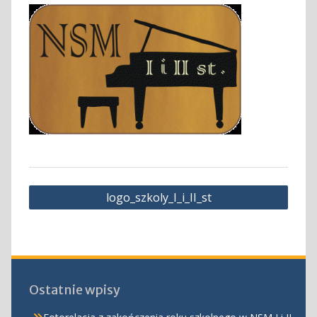
Nawigacja
logo_szkoly_I_i_II_st
wpisu
Ostatnie wpisy