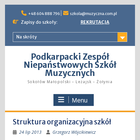
Skip
to
+48 604 888 796
szkola@muzyczna.com.pl
content
Zapisy do szkoły:
REKRUTACJA
Na skróty
Podkarpacki Zespół
Niepaństwowych Szkół
Muzycznych
Sokołów Małopolski – Leżajsk – Żołynia
Menu
Struktura organizacyjna szkół
24 lip 2013
Grzegorz Wójcikiewicz