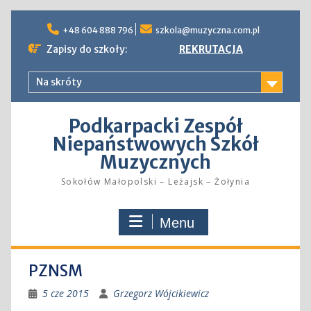
Skip
to
+48 604 888 796
szkola@muzyczna.com.pl
content
Zapisy do szkoły:
REKRUTACJA
Na skróty
Podkarpacki Zespół
Niepaństwowych Szkół
Muzycznych
Sokołów Małopolski – Leżajsk – Żołynia
Menu
PZNSM
5 cze 2015
Grzegorz Wójcikiewicz