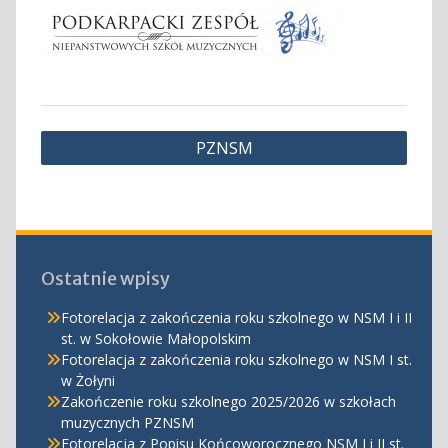
Nawigacja
PZNSM
wpisu
Ostatnie wpisy
Fotorelacja z zakończenia roku szkolnego w NSM I i II
st. w Sokołowie Małopolskim
Fotorelacja z zakończenia roku szkolnego w NSM I st.
w Żołyni
Zakończenie roku szkolnego 2025/2026 w szkołach
muzycznych PZNSM
Fotorelacja z Popisu Końcoworocznego NSM I i II st.