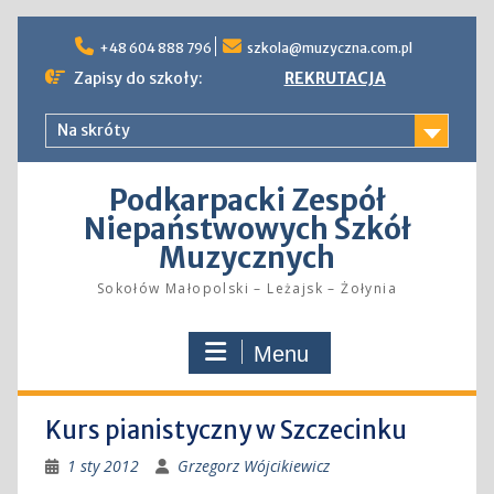
Skip
to
+48 604 888 796
szkola@muzyczna.com.pl
content
Zapisy do szkoły:
REKRUTACJA
Na skróty
Podkarpacki Zespół
Niepaństwowych Szkół
Muzycznych
Sokołów Małopolski – Leżajsk – Żołynia
Menu
Kurs pianistyczny w Szczecinku
1 sty 2012
Grzegorz Wójcikiewicz