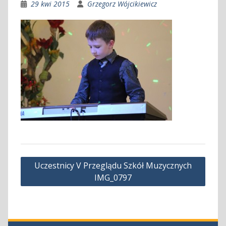
29 kwi 2015
Grzegorz Wójcikiewicz
Nawigacja
Uczestnicy V Przeglądu Szkół Muzycznych
wpisu
IMG_0797