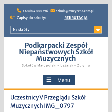
Skip
to
+48 604 888 796
szkola@muzyczna.com.pl
content
Zapisy do szkoły:
REKRUTACJA
Na skróty
Podkarpacki Zespół
Niepaństwowych Szkół
Muzycznych
Sokołów Małopolski – Leżajsk – Żołynia
Menu
Uczestnicy V Przeglądu Szkół
Muzycznych IMG_0797