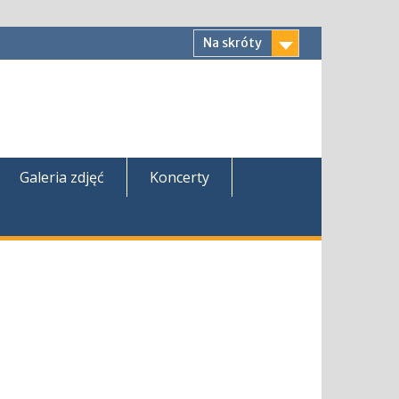
Na skróty
Galeria zdjęć
Koncerty