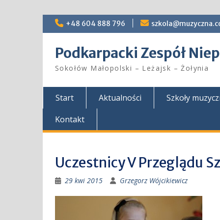
Skip
+48 604 888 796
szkola@muzyczna.c
to
content
Podkarpacki Zespół Ni
Sokołów Małopolski – Leżajsk – Żołynia
Start
Aktualności
Szkoły muzyc
Kontakt
Uczestnicy V Przeglądu 
29 kwi 2015
Grzegorz Wójcikiewicz