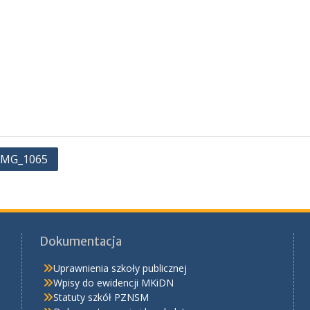
 IMG_1065
Dokumentacja
Uprawnienia szkoły publicznej
Wpisy do ewidencji MKiDN
Statuty szkół PZNSM