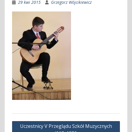
29 kwi 2015
Grzegorz Wójcikiewicz
Nawigacja
Uczestnicy V Przeglądu Szkół Muzycznych
wpisu