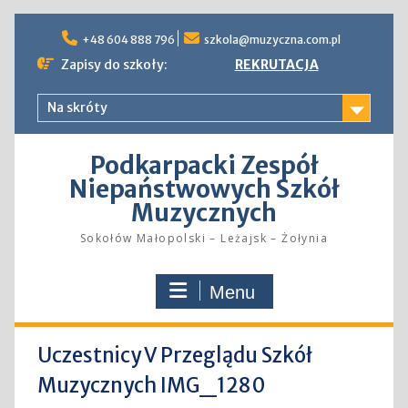
Skip
to
+48 604 888 796
szkola@muzyczna.com.pl
content
Zapisy do szkoły:
REKRUTACJA
Na skróty
Podkarpacki Zespół
Niepaństwowych Szkół
Muzycznych
Sokołów Małopolski – Leżajsk – Żołynia
Menu
Uczestnicy V Przeglądu Szkół
Muzycznych IMG_1280