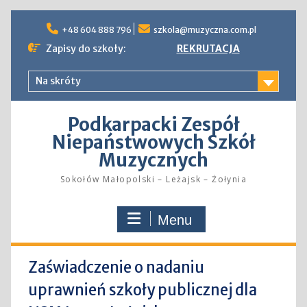
Skip
to
+48 604 888 796
szkola@muzyczna.com.pl
content
Zapisy do szkoły:
REKRUTACJA
Na skróty
Podkarpacki Zespół
Niepaństwowych Szkół
Muzycznych
Sokołów Małopolski – Leżajsk – Żołynia
Menu
Zaświadczenie o nadaniu
uprawnień szkoły publicznej dla