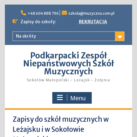
Skip
to
+48 604 888 796
szkola@muzyczna.com.pl
content
Zapisy do szkoły:
REKRUTACJA
Na skróty
Podkarpacki Zespół
Niepaństwowych Szkół
Muzycznych
Sokołów Małopolski – Leżajsk – Żołynia
Menu
Zapisy do szkół muzycznych w
Leżajsku i w Sokołowie