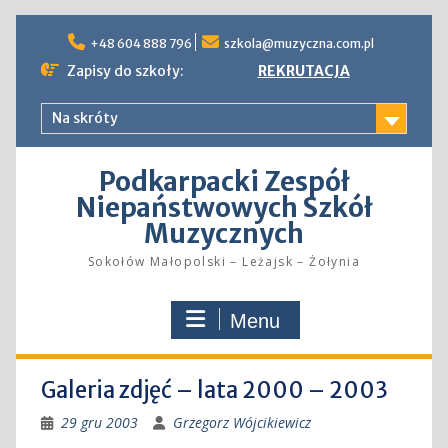
Skip
to
+48 604 888 796
szkola@muzyczna.com.pl
content
Zapisy do szkoły:
REKRUTACJA
Na skróty
Podkarpacki Zespół
Niepaństwowych Szkół
Muzycznych
Sokołów Małopolski – Leżajsk – Żołynia
Menu
Galeria zdjęć – lata 2000 – 2003
29 gru 2003
Grzegorz Wójcikiewicz