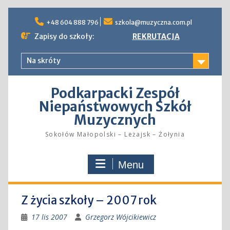
Skip
to
+48 604 888 796
szkola@muzyczna.com.pl
content
Zapisy do szkoły:
REKRUTACJA
Na skróty
Podkarpacki Zespół
Niepaństwowych Szkół
Muzycznych
Sokołów Małopolski – Leżajsk – Żołynia
Menu
Z życia szkoły – 2007 rok
17 lis 2007
Grzegorz Wójcikiewicz