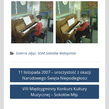
Galeria zdjęć
,
NSM Sokołów Małopolski
Nawigacja
11 listopada 2007 – uroczystość z okazji
wpisu
Narodowego Święta Niepodległości
VIII Międzygminny Konkurs Kultury
Muzycznej – Sokołów Młp.