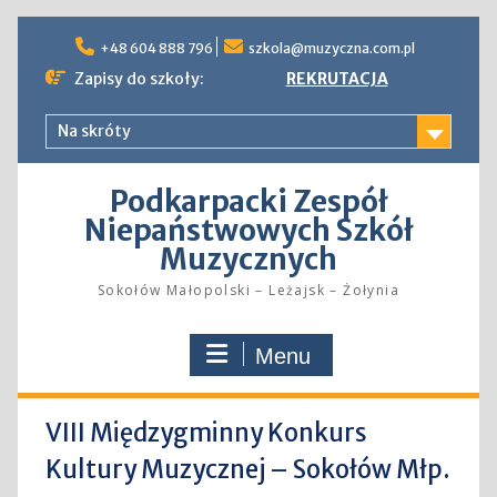
Skip
to
+48 604 888 796
szkola@muzyczna.com.pl
content
Zapisy do szkoły:
REKRUTACJA
Na skróty
Podkarpacki Zespół
Niepaństwowych Szkół
Muzycznych
Sokołów Małopolski – Leżajsk – Żołynia
Menu
VIII Międzygminny Konkurs
Kultury Muzycznej – Sokołów Młp.