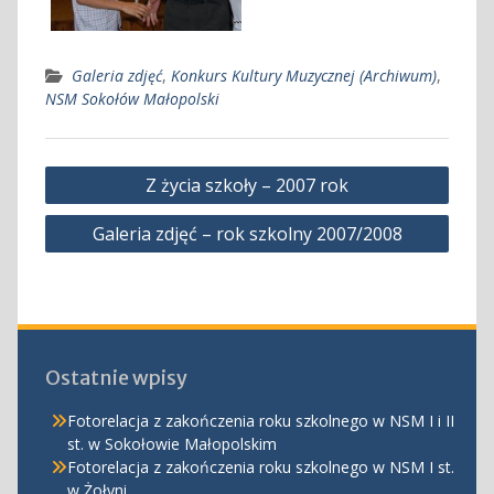
Galeria zdjęć
,
Konkurs Kultury Muzycznej (Archiwum)
,
NSM Sokołów Małopolski
Nawigacja
Z życia szkoły – 2007 rok
wpisu
Galeria zdjęć – rok szkolny 2007/2008
Ostatnie wpisy
Fotorelacja z zakończenia roku szkolnego w NSM I i II
st. w Sokołowie Małopolskim
Fotorelacja z zakończenia roku szkolnego w NSM I st.
w Żołyni