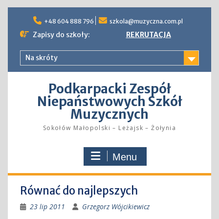
Skip
to
+48 604 888 796
szkola@muzyczna.com.pl
content
Zapisy do szkoły:
REKRUTACJA
Na skróty
Podkarpacki Zespół
Niepaństwowych Szkół
Muzycznych
Sokołów Małopolski – Leżajsk – Żołynia
Menu
Równać do najlepszych
23 lip 2011
Grzegorz Wójcikiewicz