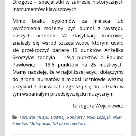
Drogosz – specjalistki w zakresie historycznych
instrumentów klawiszowych.
Mimo braku dyplomów za miejsca lub
wyróżnienia możemy byź dumni z występu
naszych uczennic. W klasyfikacji końcowej
znalazły się wśród szczęśliwców, którym udało
się przekroczyć barierę 19 punktów. Anżelika
Skoczylas zdobyła – 19,4 punktów a Paulina
Pawłowicz – 19,6 punktów na 25 możliwych.
Mamy nadzieję, że w najbliższej edycji dołączymy
do grona laureatów a młodsi uczniowie wezmą
przykład z dziewcząt i zgłoszą się do udziału w
tym wspaniałym przedsięwzięciu muzycznym.
Grzegorz Wójcikiewicz
Festiwal Muzyki Dawnej
,
Konkursy
,
NSM Leżajsk
,
NSM
Sokołów Małopolski
,
Szkoła w mediach