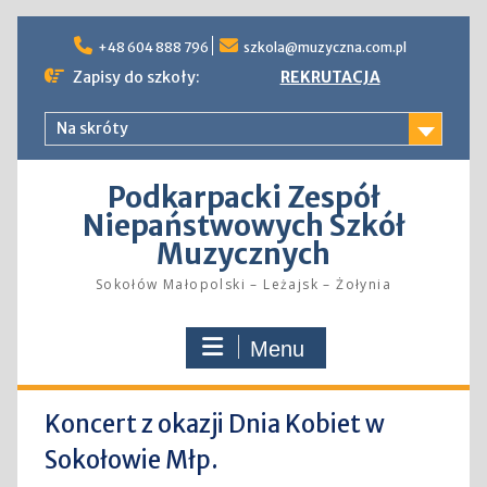
Skip
to
+48 604 888 796
szkola@muzyczna.com.pl
content
Zapisy do szkoły:
REKRUTACJA
Na skróty
Podkarpacki Zespół
Niepaństwowych Szkół
Muzycznych
Sokołów Małopolski – Leżajsk – Żołynia
Menu
Koncert z okazji Dnia Kobiet w
Sokołowie Młp.