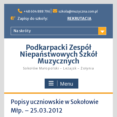
Skip
to
+48 604 888 796
szkola@muzyczna.com.pl
content
Zapisy do szkoły:
REKRUTACJA
Na skróty
Podkarpacki Zespół
Niepaństwowych Szkół
Muzycznych
Sokołów Małopolski – Leżajsk – Żołynia
Menu
Popisy uczniowskie w Sokołowie
Młp. – 25.03.2012