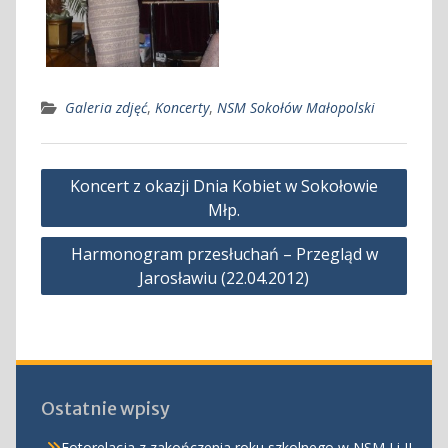
Galeria zdjęć
,
Koncerty
,
NSM Sokołów Małopolski
Nawigacja
Koncert z okazji Dnia Kobiet w Sokołowie
wpisu
Młp.
Harmonogram przesłuchań – Przegląd w
Jarosławiu (22.04.2012)
Ostatnie wpisy
Fotorelacja z zakończenia roku szkolnego w NSM I i II