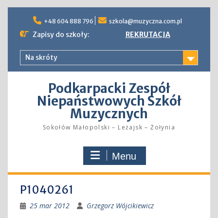
Skip
to
+48 604 888 796
szkola@muzyczna.com.pl
content
Zapisy do szkoły:
REKRUTACJA
Na skróty
Podkarpacki Zespół
Niepaństwowych Szkół
Muzycznych
Sokołów Małopolski – Leżajsk – Żołynia
Menu
P1040261
25 mar 2012
Grzegorz Wójcikiewicz