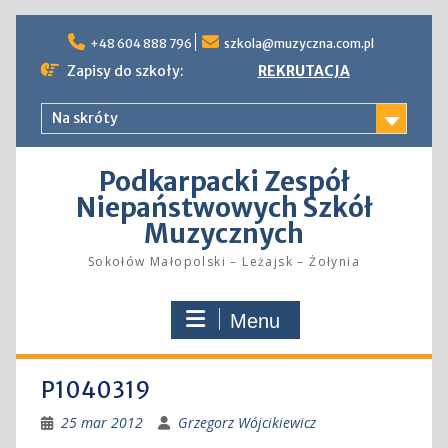
Skip
to
+48 604 888 796
szkola@muzyczna.com.pl
content
Zapisy do szkoły:
REKRUTACJA
Na skróty
Podkarpacki Zespół
Niepaństwowych Szkół
Muzycznych
Sokołów Małopolski – Leżajsk – Żołynia
Menu
P1040319
25 mar 2012
Grzegorz Wójcikiewicz