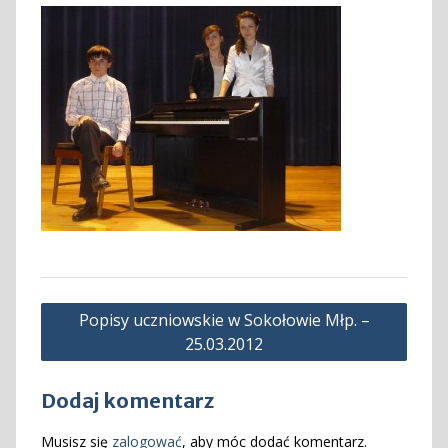
Nawigacja
Popisy uczniowskie w Sokołowie Młp. –
wpisu
25.03.2012
Dodaj komentarz
Musisz się
zalogować
, aby móc dodać komentarz.