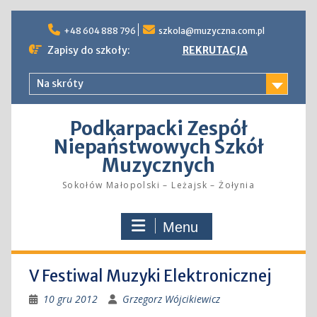
Skip
to
+48 604 888 796
szkola@muzyczna.com.pl
content
Zapisy do szkoły:
REKRUTACJA
Na skróty
Podkarpacki Zespół
Niepaństwowych Szkół
Muzycznych
Sokołów Małopolski – Leżajsk – Żołynia
Menu
V Festiwal Muzyki Elektronicznej
10 gru 2012
Grzegorz Wójcikiewicz