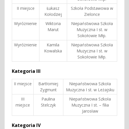
II miejsce
Łukasz
Szkoła Podstawowa w
Kołodziej
Zielonce
Wyróżnienie
Wiktoria
Niepaństwowa Szkoła
Marut
Muzyczna I st. w
Sokołowie Młp.
Wyróżnienie
Kamila
Niepaństwowa Szkoła
Kowalska
Muzyczna I st. w
Sokołowie Młp.
Kategoria III
II miejsce
Bartłomiej
Niepaństwowa Szkoła
Zygmunt
Muzyczna I st. w Leżajsku
III
Paulina
Niepaństwowa Szkoła
miejsce
Stelczyk
Muzyczna I st. – filia
Jarosław
Kategoria IV