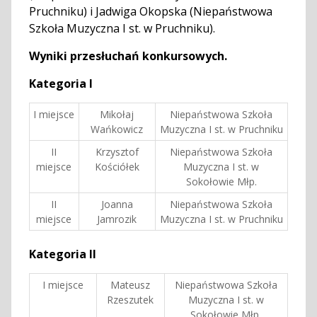
Pruchniku) i Jadwiga Okopska (Niepaństwowa
Szkoła Muzyczna I st. w Pruchniku).
Wyniki przesłuchań konkursowych.
Kategoria I
I miejsce
Mikołaj
Niepaństwowa Szkoła
Wańkowicz
Muzyczna I st. w Pruchniku
II
Krzysztof
Niepaństwowa Szkoła
miejsce
Kościółek
Muzyczna I st. w
Sokołowie Młp.
II
Joanna
Niepaństwowa Szkoła
miejsce
Jamrozik
Muzyczna I st. w Pruchniku
Kategoria II
I miejsce
Mateusz
Niepaństwowa Szkoła
Rzeszutek
Muzyczna I st. w
Sokołowie Młp.