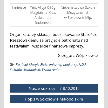
I miejsce
Trio: Alicja Ożóg,
Niepaństwowa Szkoła
Magdalena Kida,
Muzyczna I st.
Aleksandra
w Sokołowie Młp.
Radomska
Organizatorzy składają podziękowanie Staroście
Rzeszowskiemu za przyjęcie patronatu nad
festiwalem i wsparcie finansowe imprezy.
Grzegorz Wójcikiewicz
Festiwal Muzyki Elektronicznej
,
Konkursy
,
NSM
Sokołów Małopolski
,
Wydarzenia
Nawigacja
Nasze sukcesy – 7-8.12.2012
wpisu
Popis w Sokołowie Małopolskim