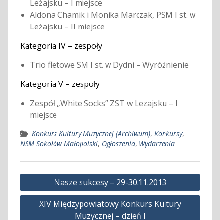
Leżajsku – I miejsce
Aldona Chamik i Monika Marczak, PSM I st. w
Leżajsku – II miejsce
Kategoria IV – zespoły
Trio fletowe SM I st. w Dydni – Wyróżnienie
Kategoria V – zespoły
Zespół „White Socks” ZST w Lezajsku – I
miejsce
Konkurs Kultury Muzycznej (Archiwum)
,
Konkursy
,
NSM Sokołów Małopolski
,
Ogłoszenia
,
Wydarzenia
Nawigacja
Nasze sukcesy – 29-30.11.2013
wpisu
XIV Międzypowiatowy Konkurs Kultury
Muzycznej – dzień I