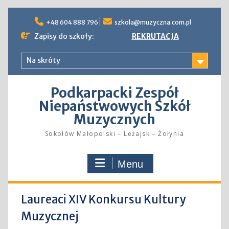
Skip
to
+48 604 888 796
szkola@muzyczna.com.pl
content
Zapisy do szkoły:
REKRUTACJA
Na skróty
Podkarpacki Zespół
Niepaństwowych Szkół
Muzycznych
Sokołów Małopolski – Leżajsk – Żołynia
Menu
Laureaci XIV Konkursu Kultury
Muzycznej