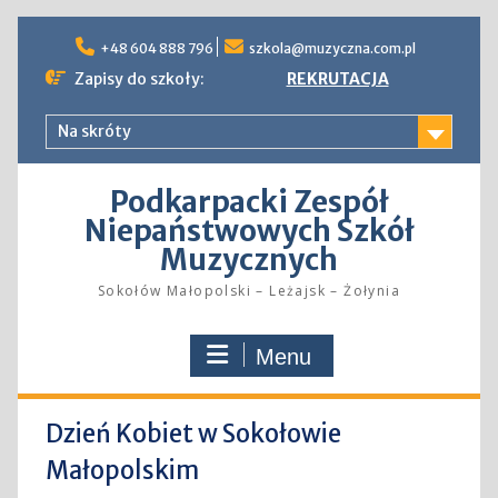
Skip
to
+48 604 888 796
szkola@muzyczna.com.pl
content
Zapisy do szkoły:
REKRUTACJA
Na skróty
Podkarpacki Zespół
Niepaństwowych Szkół
Muzycznych
Sokołów Małopolski – Leżajsk – Żołynia
Menu
Dzień Kobiet w Sokołowie
Małopolskim