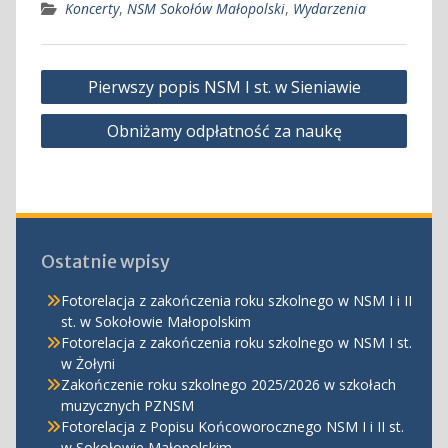
Koncerty
,
NSM Sokołów Małopolski
,
Wydarzenia
Nawigacja
Pierwszy popis NSM I st. w Sieniawie
wpisu
Obniżamy odpłatność za naukę
Ostatnie wpisy
Fotorelacja z zakończenia roku szkolnego w NSM I i II
st. w Sokołowie Małopolskim
Fotorelacja z zakończenia roku szkolnego w NSM I st.
w Żołyni
Zakończenie roku szkolnego 2025/2026 w szkołach
muzycznych PZNSM
Fotorelacja z Popisu Końcoworocznego NSM I i II st.
w Sokołowie Małopolskim