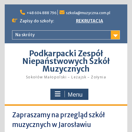
Skip
to
+48 604 888 796
szkola@muzyczna.com.pl
content
Zapisy do szkoły:
REKRUTACJA
Na skróty
Podkarpacki Zespół
Niepaństwowych Szkół
Muzycznych
Sokołów Małopolski – Leżajsk – Żołynia
Menu
Zapraszamy na przegląd szkół
muzycznych w Jarosławiu