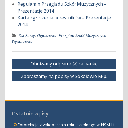
Regulamin Przeglądu Szkół Muzycznych –
Prezentacje 2014
Karta zgłoszenia uczestników – Prezentacje
2014
Konkursy
,
Ogłoszenia
,
Przegląd Szkół Muzycznych
,
Wydarzenia
Nawigacja
Obniżamy odpłatność za naukę
wpisu
Zapraszamy na popisy w Sokołowie Młp.
Ostatnie wpisy
Fotorelacja z zakończenia roku szkolnego w NSM I i II